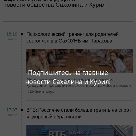
Новости общества Сахалина и Курил
18:10
Психологический тренинг для родителей
вчера
состоялся в в СахОУНБ им. Тарасова
Подпишитесь на главные
Мероприятие было организовано в рамках
новости Сахалина и Курил!
культурно-просветительского проекта «Всей семьёй
в библиотеку»
17:37
ВТБ: Россияне стали больше тратить на спорт
вчера
и здоровый образ жизни