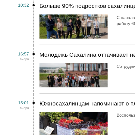
10:32
Больше 90% подростков сахалинц
С начала
работу 6
16:57
Молодежь Сахалина оттачивает н
вчера
Сотрудн
15:01
Южносахалинцам напоминают о пл
вчера
Воспольз