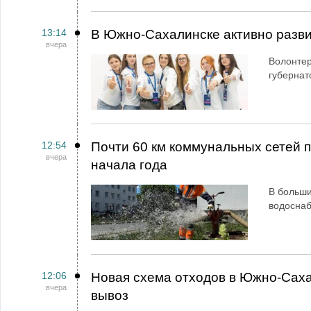
13:14
В Южно-Сахалинске активно разви
вчера
Волонтер
губернат
12:54
Почти 60 км коммунальных сетей
вчера
начала года
В больши
водосна
12:06
Новая схема отходов в Южно-Сах
вчера
вывоз