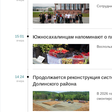
вчера
Сотрудн
15:01
Южносахалинцам напоминают о пл
вчера
Воспольз
14:24
Продолжается реконструкция сист
вчера
Долинского района
В 2026 г
смонтир