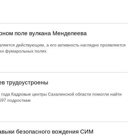
рном поле вулкана Менделеева
вляется действующим, а его активность наглядно проявляется
ех фумарольных полях
ев трудоустроены
 года Кадровые центры Сахалинской области помогли найти
697 подросткам
авыки безопасного вождения СИМ