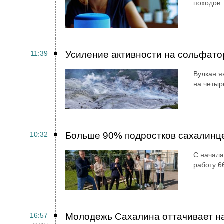
походов
11:39
Усиление активности на сольфато
Вулкан я
на четыр
10:32
Больше 90% подростков сахалинц
С начала
работу 6
16:57
Молодежь Сахалина оттачивает н