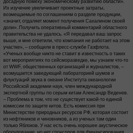
досадную помеху экономическому развитию области».
Их изучение увеличивает проектные затраты,
возмещаемые по соглашениям о разделе продукции,
«значит, отдаляет момент получения Сахалином своей
доли». Получить оперативный комментарий областного
правительства не удалось. «Я передавал ваш запрос
выше, и мне ответили, что компания не работает на этом
участке», – сообщили в пресс-службе Газфлота.
«Ученых вообще никто не ставит в известность о таких
вот мероприятиях по сейсморазведке, мы узнаем что-то
от WWF, общественных организаций и журналистов, –
возмущается заведующий лабораторией шумов и
флуктуаций звука в океане Института океанологии
Российской академии наук, член международной
экспертной группы по серым китам Александр Веденев.
– Проблема в том, что не существует какой-то единой
комиссии по защите китов. Есть комиссия при
Министерстве природных ресурсов РФ, которая состоит
из нефтяников и чиновников, а из ученых там один
только Яблоков. У нас есть очень хорошее акустическое
оборудование, но нет спонсоров для финансирования