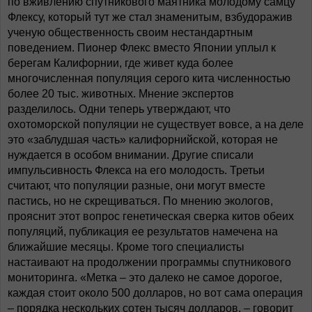
по вживлению спутникового маятника молодому самцу
Флексу, который тут же стал знаменитым, взбудоражив
ученую общественность своим нестандартным
поведением. Пионер Флекс вместо Японии уплыл к
берегам Калифорнии, где живет куда более
многочисленная популяция серого кита численностью
более 20 тыс. животных. Мнение экспертов
разделилось. Одни теперь утверждают, что
охотоморской популяции не существует вовсе, а на деле
это «заблудшая часть» калифорнийской, которая не
нуждается в особом внимании. Другие списали
импульсивность Флекса на его молодость. Третьи
считают, что популяции разные, они могут вместе
пастись, но не скрещиваться. По мнению экологов,
прояснит этот вопрос генетическая сверка китов обеих
популяций, публикация ее результатов намечена на
ближайшие месяцы. Кроме того специалисты
настаивают на продолжении программы спутникового
мониторинга. «Метка – это далеко не самое дорогое,
каждая стоит около 500 долларов, но вот сама операция
– порядка нескольких сотен тысяч долларов, – говорит