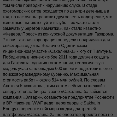
том числе приводит к нарушению слуха. В стаде
охотоморских китов рождается по два-три детеныша в
год, но нас очень тревожит другое: есть подозрение, что
животные пытаются уйти вглубь – их часто стали
замечать у берегов Камчатки». Как стало известно
«ФедералПресс» из конкурсной документации Газпрома,
7 июня газовая корпорация определит подрядчика для
сейсморазведки на Восточно-Одоптинском
лицензионном участке «Сахалина-3» к югу от Пильтуна.
Победитель в июне-октябре 2011 года должен создать
для Газфлота, «дочки» госкомпании, геологическую
модель участка площадью 600 кв. км и подготовить его к
поисково-разведочному бурению. Максимальная
стоимость работ – около 514 млн рублей. По словам
Алексея Книжникова, этим летом сейсморазведкой к
северу от «пастбища» в зоне «Сахалина-5» займется
компания «Элвари», совместное предприятие Роснефти
и BP. Наконец, WWF ведет переговоры с Sakhalin
Energy о переносе сейсморазведки для третьей
платформы «Сахалина-2», но оператор проекта пока не