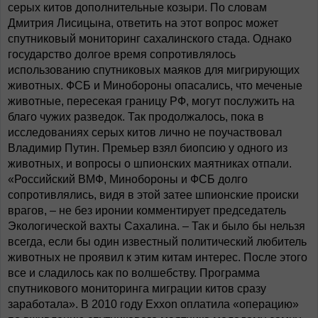
серых китов дополнительные козыри. По словам
Дмитрия Лисицына, ответить на этот вопрос может
спутниковый мониторинг сахалинского стада. Однако
государство долгое время сопротивлялось
использованию спутниковых маяков для мигрирующих
животных. ФСБ и Минобороны опасались, что меченые
животные, пересекая границу РФ, могут послужить на
благо чужих разведок. Так продолжалось, пока в
исследованиях серых китов лично не поучаствовал
Владимир Путин. Премьер взял биопсию у одного из
животных, и вопросы о шпионских маятниках отпали.
«Российский ВМФ, Минобороны и ФСБ долго
сопротивлялись, видя в этой затее шпионские происки
врагов, – не без иронии комментирует председатель
Экологической вахты Сахалина. – Так и было бы нельзя
всегда, если бы один известный политический любитель
животных не проявил к этим китам интерес. После этого
все и сладилось как по волшебству. Программа
спутникового мониторинга миграции китов сразу
заработала». В 2010 году Exxon оплатила «операцию»