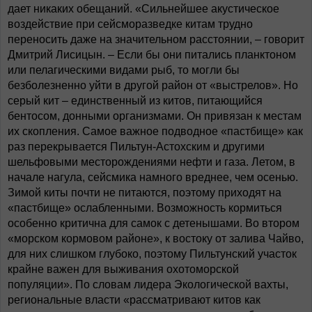
дает никаких обещаний. «Сильнейшее акустическое
воздействие при сейсморазведке китам трудно
переносить даже на значительном расстоянии, – говорит
Дмитрий Лисицын. – Если бы они питались планктоном
или пелагическими видами рыб, то могли бы
безболезненно уйти в другой район от «выстрелов». Но
серый кит – единственный из китов, питающийся
бентосом, донными организмами. Он привязан к местам
их скопления. Самое важное подводное «пастбище» как
раз перекрывается Пильтун-Астохским и другими
шельфовыми месторождениями нефти и газа. Летом, в
начале нагула, сейсмика намного вреднее, чем осенью.
Зимой киты почти не питаются, поэтому приходят на
«пастбище» ослабленными. Возможность кормиться
особенно критична для самок с детенышами. Во втором
«морском кормовом районе», к востоку от залива Чайво,
для них слишком глубоко, поэтому Пильтунский участок
крайне важен для выживания охотоморской
популяции». По словам лидера Экологической вахты,
региональные власти «рассматривают китов как