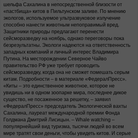
шельфа Сахалина в непосредственной близости от
«пастбища» китов в Пильтунском заливе. По мнению
экологов, используемое ультразвуковое излучение
способно нанести животным непоправимый вред.
Защитники природы предлагают перенести
сейсморазведку на ноябрь, однако переговоры пока
безрезультатны. Экологи надеются на ответственность
западных компаний и личный интерес Владимира
Путина. На месторождении Северное Чайво
правительство РФ уже требует проводить
сейсморазведку, когда она не сможет помешать серым
китам. Подробности – в материале «ФедералПресс».
«Киты – это единственное животное, которое не
увидишь ни в одном зоопарке мира, последнее дикое
существо, не посаженное за решетку, – заявил
«ФедералПресс» председатель Экологической вахты
Сахалина, лауреат международной премии Фонда
Голдмана Дмитрий Лисицын. – Whale watching –
популярнейший вид туризма, тысячи людей во всем
мире тратят свои деньги, чтобы увидеть китов. И серые