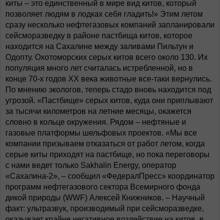
киты – это единственный в мире вид китов, который
позволяет людям в лодках себя гладить!» Этим летом
сразу несколько нефтегазовых компаний запланировали
сейсморазведку в районе пастбища китов, которое
находится на Сахалине между заливами Пильтун и
Одопту. Охотоморских серых китов всего около 130. Их
популяция много лет считалась истребленной, но в
конце 70-х годов XX века животные все-таки вернулись.
По мнению экологов, теперь стадо вновь находится под
угрозой. «Пастбище» серых китов, куда они приплывают
за тысячи километров на летние месяцы, окажется
словно в кольце окружения. Рядом – нефтяные и
газовые платформы шельфовых проектов. «Мы все
компании призываем отказаться от работ летом, когда
серые киты приходят на пастбище, но пока переговоры
с нами ведет только Sakhalin Energy, оператор
«Сахалина-2», – сообщил «ФедералПресс» координатор
программ нефтегазового сектора Всемирного фонда
дикой природы (WWF) Алексей Книжников. – Научный
факт: ультразвук, производимый при сейсморазведке,
оказывает крайне негативное воздействие на китов, в