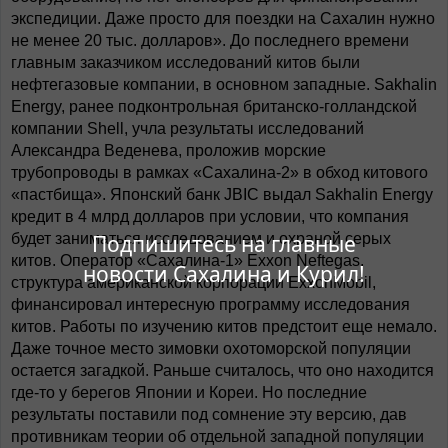
экспедиции. Даже просто для поездки на Сахалин нужно
не менее 20 тыс. долларов». До последнего времени
главным заказчиком исследований китов были
нефтегазовые компании, в основном западные. Sakhalin
Energy, ранее подконтрольная британско-голландской
компании Shell, учла результаты исследований
Александра Веденева, проложив морские
трубопроводы в рамках «Сахалина-2» в обход китового
«пастбища». Японский банк JBIC выдал Sakhalin Energy
кредит в 4 млрд долларов при условии, что компания
Подпишитесь на главные
будет заниматься исследованием и охраной серых
китов. Оператор «Сахалина-1» Exxon Neftegas,
новости Сахалина и Курил!
структура американской корпорации ExxonMobil,
финансировал интересную программу исследования
китов. Работы по изучению китов предстоит еще немало.
Даже точное место зимовки охотоморской популяции
остается загадкой. Раньше считалось, что оно находится
где-то у берегов Японии и Кореи. Но последние
результаты поставили под сомнение эту версию, дав
противникам теории об отдельной западной популяции