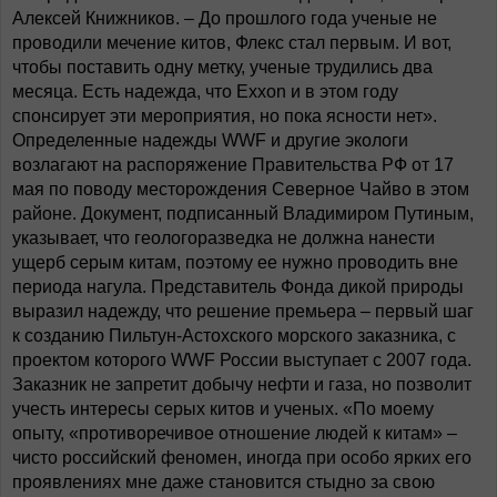
Алексей Книжников. – До прошлого года ученые не
проводили мечение китов, Флекс стал первым. И вот,
чтобы поставить одну метку, ученые трудились два
месяца. Есть надежда, что Exxon и в этом году
спонсирует эти мероприятия, но пока ясности нет».
Определенные надежды WWF и другие экологи
возлагают на распоряжение Правительства РФ от 17
мая по поводу месторождения Северное Чайво в этом
районе. Документ, подписанный Владимиром Путиным,
указывает, что геологоразведка не должна нанести
ущерб серым китам, поэтому ее нужно проводить вне
периода нагула. Представитель Фонда дикой природы
выразил надежду, что решение премьера – первый шаг
к созданию Пильтун-Астохского морского заказника, с
проектом которого WWF России выступает с 2007 года.
Заказник не запретит добычу нефти и газа, но позволит
учесть интересы серых китов и ученых. «По моему
опыту, «противоречивое отношение людей к китам» –
чисто российский феномен, иногда при особо ярких его
проявлениях мне даже становится стыдно за свою