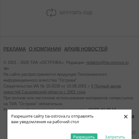
ЗАГРУЗИТЬ ЕЩЕ
РЕКЛАМА
О КОМПАНИИ
АРХИВ НОВОСТЕЙ
© 2001 - 2026 ТИА «ОСТРОВА». Редакция:
redaktor@tia-ostrova.ru
.
18+
На сайте распространяется продукция Тихоокеанского
информационного агентства "Острова".
Свидетельство ИА № 15-0239 от 10.08.2001 г. ||
Полный архив
новостей Сахалинской области с 2001 года
При полном или частичном использовании материалов гиперссылка
на ТИА "Острова" обязательна.
Реклама, информационное сотрудничество:
(4242) 44-28-14.
×
Разрешите сайту tia-ostrova.ru отправлять
вам уведомления на рабочий стол
разработано
Разрешить
Запретить