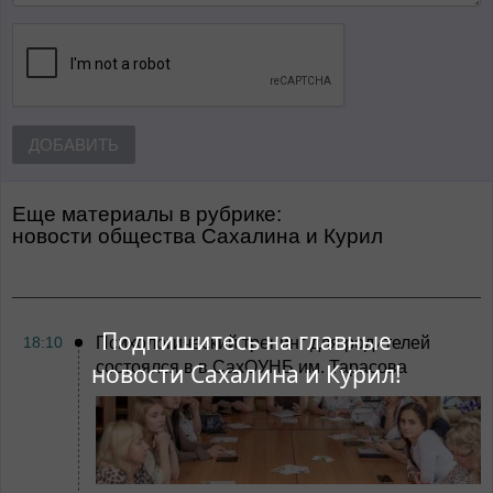
ДОБАВИТЬ
Еще материалы в рубрике:
Новости общества Сахалина и Курил
Подпишитесь на главные
18:10
Психологический тренинг для родителей
состоялся в в СахОУНБ им. Тарасова
новости Сахалина и Курил!