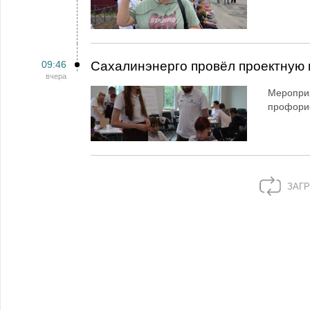
09:46
Сахалинэнерго провёл проектную 
вчера
Мероприя
профори
ЗАГР