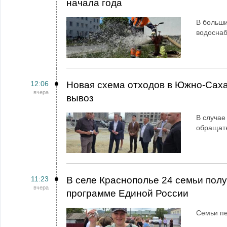
начала года
В больши
водосна
12:06
Новая схема отходов в Южно-Сах
вчера
вывоз
В случае
обращат
11:23
В селе Краснополье 24 семьи пол
вчера
программе Единой России
Семьи пе