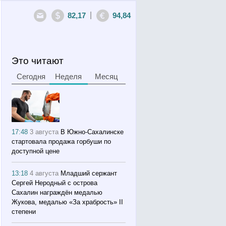
|
82,17
94,84
Это читают
Сегодня
Неделя
Месяц
17:48
3 августа
В Южно-Сахалинске
стартовала продажа горбуши по
доступной цене
13:18
4 августа
Младший сержант
Сергей Неродный с острова
Сахалин награждён медалью
Жукова, медалью «За храбрость» II
степени