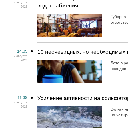
7 августа
водоснабжения
2026
Губернат
ответств
14:39
10 неочевидных, но необходимых 
7 августа
2026
Лето в ра
походов
11:39
Усиление активности на сольфато
7 августа
2026
Вулкан я
на четыр