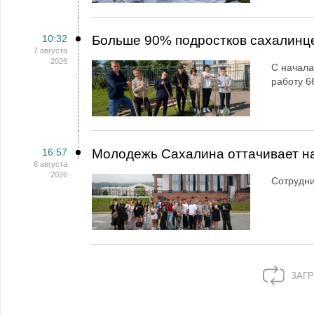
10:32
Больше 90% подростков сахалинц
7 августа
2026
С начала
работу 6
16:57
Молодежь Сахалина оттачивает н
6 августа
2026
Сотрудн
ЗАГР