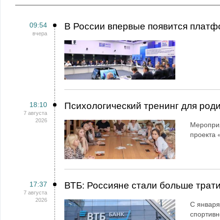
09:54
В России впервые появится платф
вчера
18:10
Психологический тренинг для род
7 августа
2026
Мероприя
проекта 
17:37
ВТБ: Россияне стали больше трати
7 августа
2026
С января
спортивн