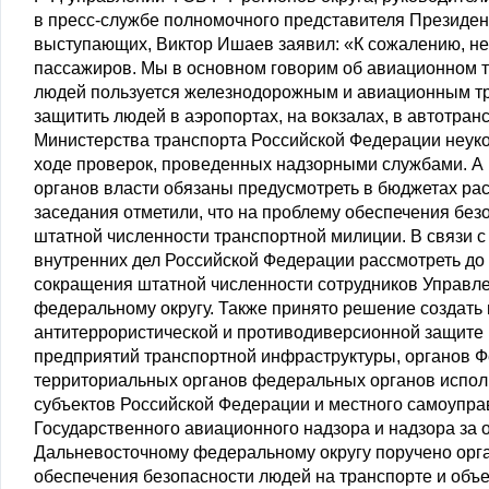
в пресс-службе полномочного представителя Президе
выступающих, Виктор Ишаев заявил: «К сожалению, не
пассажиров. Мы в основном говорим об авиационном тр
людей пользуется железнодорожным и авиационным тр
защитить людей в аэропортах, на вокзалах, в автотран
Министерства транспорта Российской Федерации неуко
ходе проверок, проведенных надзорными службами. А 
органов власти обязаны предусмотреть в бюджетах ра
заседания отметили, что на проблему обеспечения без
штатной численности транспортной милиции. В связи с
внутренних дел Российской Федерации рассмотреть до 
сокращения штатной численности сотрудников Управл
федеральному округу. Также принято решение создать 
антитеррористической и противодиверсионной защите (
предприятий транспортной инфраструктуры, органов Ф
территориальных органов федеральных органов исполн
субъектов Российской Федерации и местного самоупра
Государственного авиационного надзора и надзора за 
Дальневосточному федеральному округу поручено орг
обеспечения безопасности людей на транспорте и объ