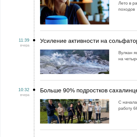
Лето в ра
походов
11:39
Усиление активности на сольфато
вчера
Вулкан я
на четыр
10:32
Больше 90% подростков сахалинц
вчера
С начала
работу 6