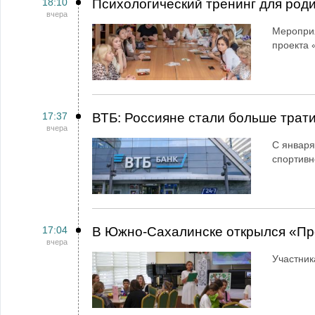
18:10
Психологический тренинг для род
вчера
Мероприя
проекта 
17:37
ВТБ: Россияне стали больше трати
вчера
С января
спортивн
17:04
В Южно-Сахалинске открылся «Пр
вчера
Участник