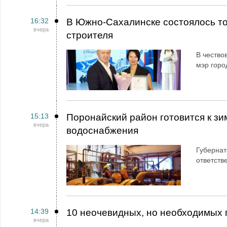
16:32
В Южно-Сахалинске состоялось т
вчера
строителя
В чество
мэр горо
15:13
Поронайский район готовится к зи
вчера
водоснабжения
Губернат
ответств
14:39
10 неочевидных, но необходимых 
вчера