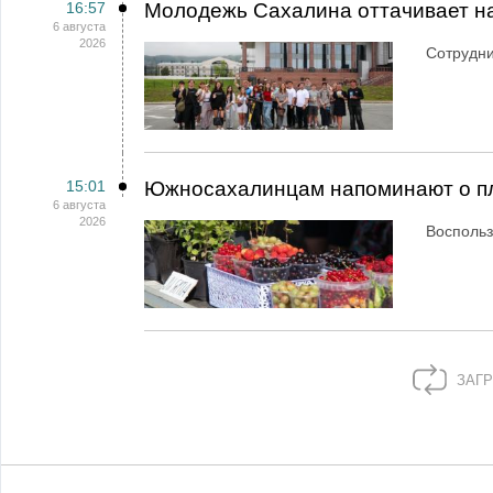
16:57
Молодежь Сахалина оттачивает н
6 августа
2026
Сотрудн
15:01
Южносахалинцам напоминают о пл
6 августа
2026
Воспольз
ЗАГР