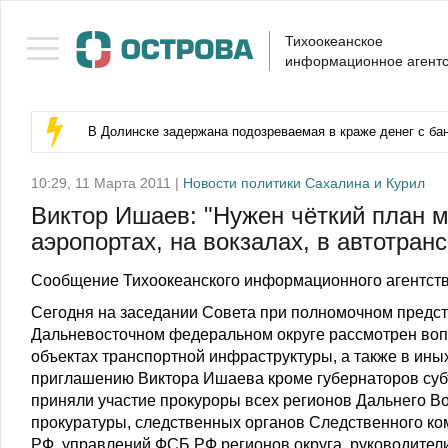
Тихоокеанское
информационное агентс
В Долинске задержана подозреваемая в краже денег с бан
10:29, 11 Марта 2011 |
Новости политики Сахалина и Курил
Виктор Ишаев: "Нужен чёткий план м
аэропортах, на вокзалах, в автотран
Сообщение Тихоокеанского информационного агентств
Сегодня на заседании Совета при полномочном предс
Дальневосточном федеральном округе рассмотрен вопр
объектах транспортной инфраструктуры, а также в ины
приглашению Виктора Ишаева кроме губернаторов суб
приняли участие прокуроры всех регионов Дальнего В
прокуратуры, следственных органов Следственного ко
РФ, управлений ФСБ РФ регионов округа, руководител