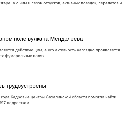
згаре, а с ним и сезон отпусков, активных поездок, перелетов и
рном поле вулкана Менделеева
вляется действующим, а его активность наглядно проявляется
ех фумарольных полях
ев трудоустроены
 года Кадровые центры Сахалинской области помогли найти
697 подросткам