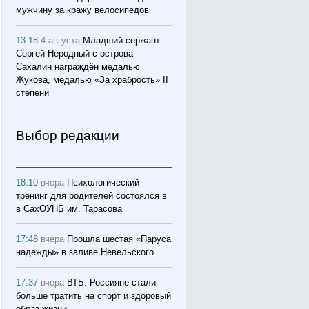
мужчину за кражу велосипедов
13:18
4 августа
Младший сержант
Сергей Неродный с острова
Сахалин награждён медалью
Жукова, медалью «За храбрость» II
степени
Выбор редакции
18:10
вчера
Психологический
тренинг для родителей состоялся в
в СахОУНБ им. Тарасова
17:48
вчера
Прошла шестая «Паруса
надежды» в заливе Невельского
17:37
вчера
ВТБ: Россияне стали
больше тратить на спорт и здоровый
образ жизни