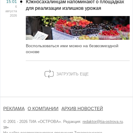
15:01
Южносахалинцам напоминают о площадках
6
для реализации излишков урожая
августа
2026
Воспользоваться ими можно на безвозмездной
основе
ЗАГРУЗИТЬ ЕЩЕ
РЕКЛАМА
О КОМПАНИИ
АРХИВ НОВОСТЕЙ
© 2001 - 2026 ТИА «ОСТРОВА». Редакция:
redaktor@tia-ostrova.ru
.
18+
На сайте распространяется продукция Тихоокеанского