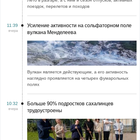
Лето в разгаре, а с ним и сезон отпусков, активных
поездок, перелетов и походов
11:39
Усиление активности на сольфаторном поле
вчера
вулкана Менделеева
Вулкан является действующим, а его активность
наглядно проявляется на четырех фумарольных
полях
10:32
Больше 90% подростков сахалинцев
вчера
трудоустроены