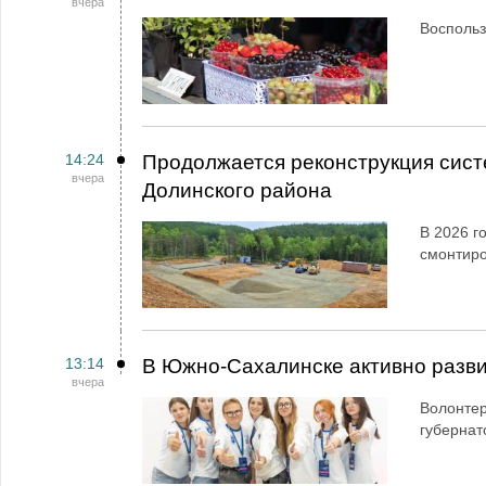
вчера
Воспольз
14:24
Продолжается реконструкция сист
вчера
Долинского района
В 2026 г
смонтир
13:14
В Южно-Сахалинске активно разви
вчера
Волонтер
губернат