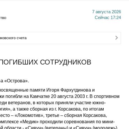
7 августа 2026
тво
Сейчас
17:24
ковского счета
ПОГИБШИХ СОТРУДНИКОВ
а «Острова».
 посвященные памяти Игоря Фархутдинова и
и погибли на Камчатке 20 августа 2003 г. В спортивном
ди ветеранов, в которых приняли участие южно-
я», а также сборная из г. Корсакова, по итогам
сто – «Локомотив», третье – сборная Корсакова,
омплексе «Медик» проходили соревнования по мини-
 области - «Сивуч» (ветераны) и «Сивуч» (молодежь),