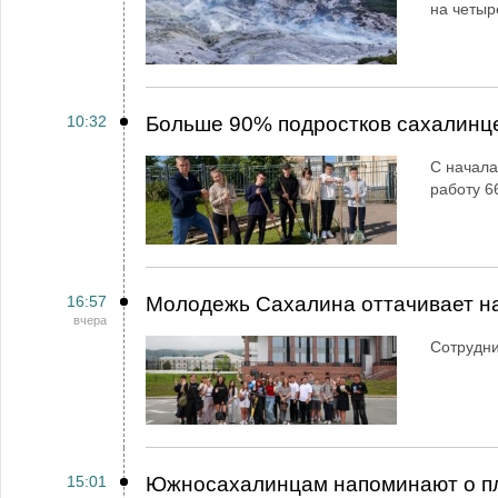
на четыр
10:32
Больше 90% подростков сахалинц
С начала
работу 6
16:57
Молодежь Сахалина оттачивает н
вчера
Сотрудн
15:01
Южносахалинцам напоминают о пл