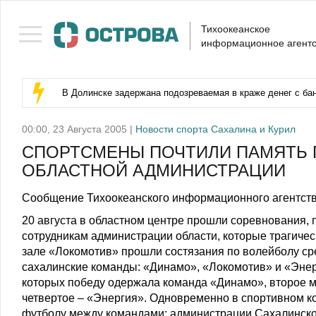
Тихоокеанское
информационное агентс
В Долинске задержана подозреваемая в краже денег с бан
00:00, 23 Августа 2005 |
Новости спорта Сахалина и Курил
СПОРТСМЕНЫ ПОЧТИЛИ ПАМЯТЬ 
ОБЛАСТНОЙ АДМИНИСТРАЦИИ
Сообщение Тихоокеанского информационного агентств
20 августа в областном центре прошли соревнования,
сотрудникам администрации области, которые трагическ
зале «Локомотив» прошли состязания по волейболу сре
сахалинские команды: «Динамо», «Локомотив» и «Энерги
которых победу одержала команда «Динамо», второе ме
четвертое – «Энергия». Одновременно в спортивном к
футболу между командами: администрации Сахалинской