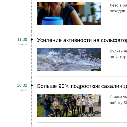
Лето в ра
походов
11:39
Усиление активности на сольфато
вчера
Вулкан я
на четыр
10:32
Больше 90% подростков сахалинц
вчера
С начала
работу 6