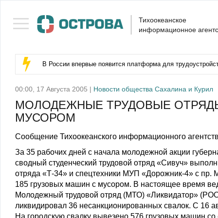
Тихоокеанское
информационное агентс
В России впервые появится платформа для трудоустройс
00:00, 17 Августа 2005 |
Новости общества Сахалина и Курил
МОЛОДЕЖНЫЕ ТРУДОВЫЕ ОТРЯДЫ
МУСОРОМ
Сообщение Тихоокеанского информационного агентств
За 35 рабочих дней с начала молодежной акции губерна
сводный студенческий трудовой отряд «Сивуч» выпол
отряда «Т-34» и спецтехники МУП «Дорожник-4» с пр. 
185 грузовых машин с мусором. В настоящее время вед
Молодежный трудовой отряд (МТО) «Ликвидатор» (РОО
ликвидировал 36 несанкционированных свалок. С 16 ав
На городскую свалку вывезено 576 грузовых машин со