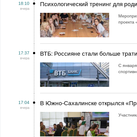
18:10
Психологический тренинг для род
вчера
Мероприя
проекта 
17:37
ВТБ: Россияне стали больше трати
вчера
С января
спортивн
17:04
В Южно-Сахалинске открылся «Пр
вчера
Участник