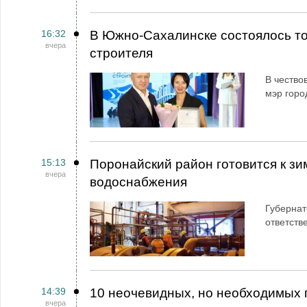
16:32
В Южно-Сахалинске состоялось т
вчера
строителя
В чество
мэр горо
15:13
Поронайский район готовится к зи
вчера
водоснабжения
Губернат
ответств
14:39
10 неочевидных, но необходимых 
вчера