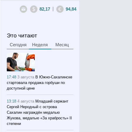
|
82,17
94,84
Это читают
Сегодня
Неделя
Месяц
17:48
3 августа
В Южно-Сахалинске
стартовала продажа горбуши по
доступной цене
13:18
4 августа
Младший сержант
Сергей Неродный с острова
Сахалин награждён медалью
Жукова, медалью «За храбрость» II
степени