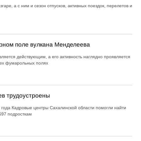
згаре, а с ним и сезон отпусков, активных поездок, перелетов и
рном поле вулкана Менделеева
вляется действующим, а его активность наглядно проявляется
ех фумарольных полях
ев трудоустроены
 года Кадровые центры Сахалинской области помогли найти
697 подросткам