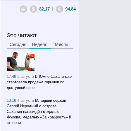
|
82,17
94,84
Это читают
Сегодня
Неделя
Месяц
17:48
3 августа
В Южно-Сахалинске
стартовала продажа горбуши по
доступной цене
13:18
4 августа
Младший сержант
Сергей Неродный с острова
Сахалин награждён медалью
Жукова, медалью «За храбрость» II
степени