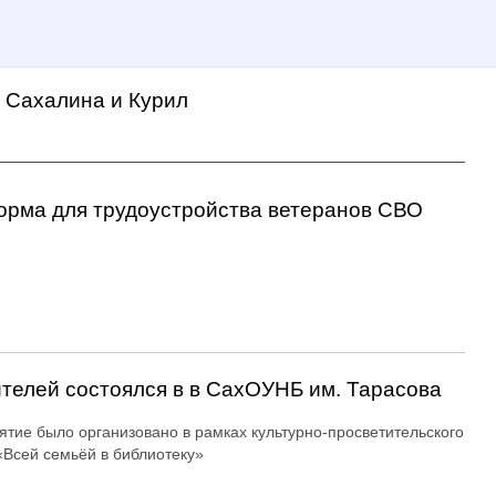
а Сахалина и Курил
орма для трудоустройства ветеранов СВО
ителей состоялся в в СахОУНБ им. Тарасова
тие было организовано в рамках культурно-просветительского
«Всей семьёй в библиотеку»