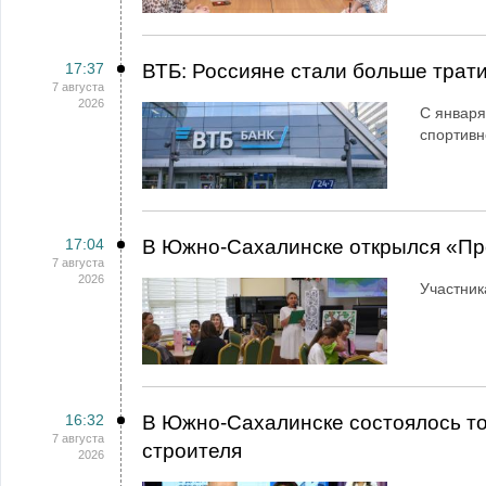
17:37
ВТБ: Россияне стали больше трати
7 августа
2026
С января
спортивн
17:04
В Южно-Сахалинске открылся «Пр
7 августа
2026
Участник
16:32
В Южно-Сахалинске состоялось т
7 августа
строителя
2026