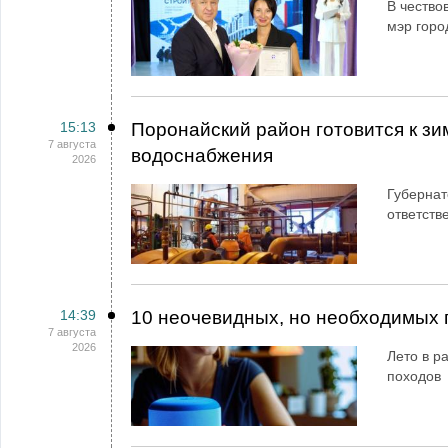
В чество
мэр горо
15:13
Поронайский район готовится к зи
7 августа
водоснабжения
2026
Губернат
ответств
14:39
10 неочевидных, но необходимых 
7 августа
2026
Лето в ра
походов