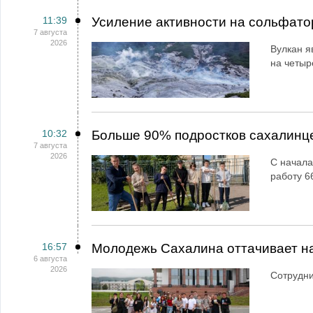
11:39
Усиление активности на сольфато
7 августа
2026
Вулкан я
на четыр
10:32
Больше 90% подростков сахалинц
7 августа
2026
С начала
работу 6
16:57
Молодежь Сахалина оттачивает н
6 августа
2026
Сотрудн