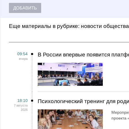
ДОБАВИТЬ
Еще материалы в рубрике:
Новости обществ
09:54
В России впервые появится платф
вчера
18:10
Психологический тренинг для род
7 августа
2026
Мероприя
проекта 