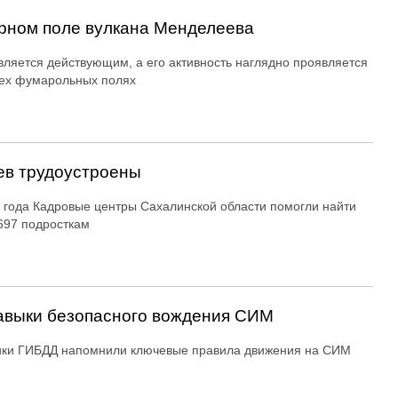
рном поле вулкана Менделеева
вляется действующим, а его активность наглядно проявляется
ех фумарольных полях
ев трудоустроены
 года Кадровые центры Сахалинской области помогли найти
697 подросткам
авыки безопасного вождения СИМ
ики ГИБДД напомнили ключевые правила движения на СИМ