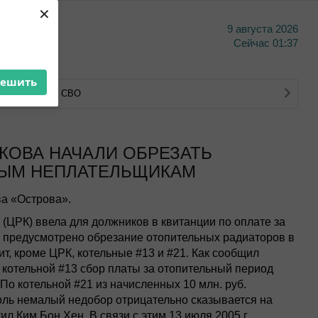
×
9 августа 2026
тво
Сейчас
01:37
решить
тва ветеранов СВО
КОВА НАЧАЛИ ОБРЕЗАТЬ
НЫМ НЕПЛАТЕЛЬЩИКАМ
а «Острова».
(ЦРК) ввела для должников в квитанции по оплате за
 предусмотрено обрезание отопительных радиаторов в
ит, кроме ЦРК, котельные #13 и #21. Как сообщил
о котельной #13 сбор платы за отопительный период
 По котельной #21 из начисленных 10 млн. руб.
толь немалый недобор отрицательно сказывается на
ил Ким Бон Хен. В связи с этим 13 июля 2005 г.