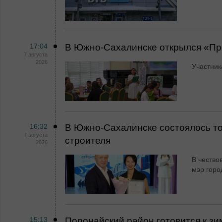
17:04
В Южно-Сахалинске открылся «Пр
7 августа
2026
Участник
16:32
В Южно-Сахалинске состоялось т
7 августа
строителя
2026
В чество
мэр горо
15:13
Поронайский район готовится к зи