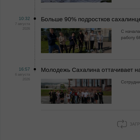
10:32
Больше 90% подростков сахалинц
7 августа
2026
С начала
работу 6
16:57
Молодежь Сахалина оттачивает н
6 августа
2026
Сотрудн
ЗАГР