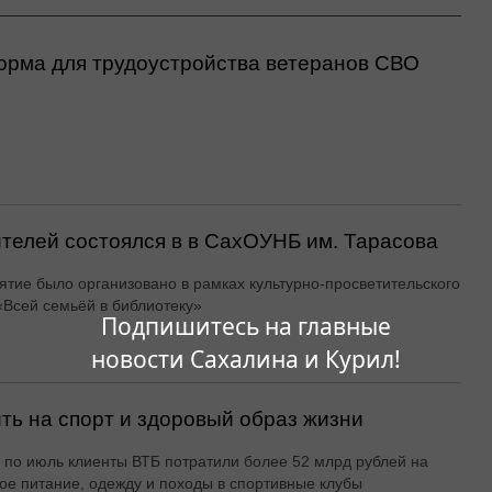
орма для трудоустройства ветеранов СВО
ителей состоялся в в СахОУНБ им. Тарасова
тие было организовано в рамках культурно-просветительского
«Всей семьёй в библиотеку»
Подпишитесь на главные
новости Сахалина и Курил!
ть на спорт и здоровый образ жизни
 по июль клиенты ВТБ потратили более 52 млрд рублей на
ое питание, одежду и походы в спортивные клубы