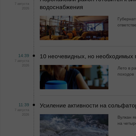
7 августа
водоснабжения
2026
Губернат
ответств
14:39
10 неочевидных, но необходимых 
7 августа
2026
Лето в ра
походов
11:39
Усиление активности на сольфато
7 августа
2026
Вулкан я
на четыр