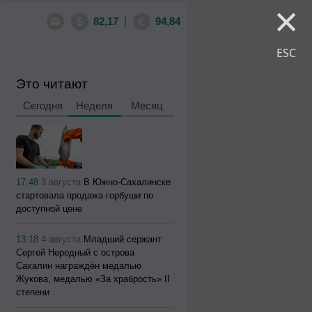
×
|
82,17
94,84
ESC
Это читают
Сегодня
Неделя
Месяц
17:48
3 августа
В Южно-Сахалинске
стартовала продажа горбуши по
доступной цене
13:18
4 августа
Младший сержант
Сергей Неродный с острова
Сахалин награждён медалью
Жукова, медалью «За храбрость» II
степени