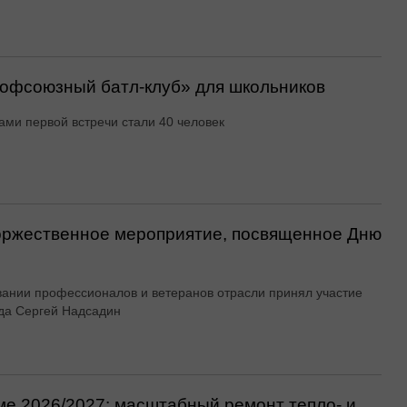
офсоюзный батл-клуб» для школьников
ами первой встречи стали 40 человек
оржественное мероприятие, посвященное Дню
вании профессионалов и ветеранов отрасли принял участие
да Сергей Надсадин
ме 2026/2027: масштабный ремонт тепло- и