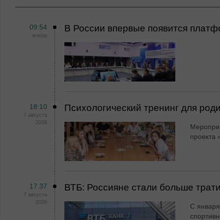
09:54
В России впервые появится платф
вчера
18:10
Психологический тренинг для род
7 августа
2026
Мероприя
проекта 
17:37
ВТБ: Россияне стали больше трати
7 августа
2026
С января
спортивн