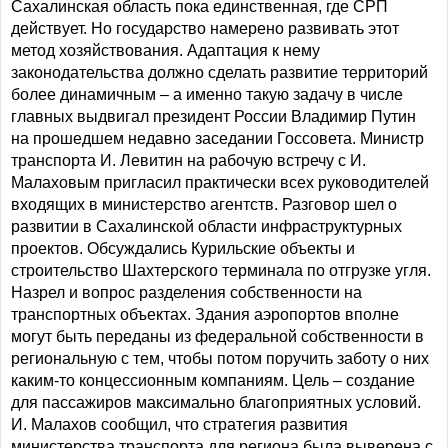
Сахалинская область пока единственная, где СРП
действует. Но государство намерено развивать этот
метод хозяйствования. Адаптация к нему
законодательства должно сделать развитие территорий
более динамичным – а именно такую задачу в числе
главных выдвигал президент России Владимир Путин
на прошедшем недавно заседании Госсовета. Министр
транспорта И. Левитин на рабочую встречу с И.
Малаховым пригласил практически всех руководителей
входящих в министерство агентств. Разговор шел о
развитии в Сахалинской области инфраструктурных
проектов. Обсуждались Курильские объекты и
строительство Шахтерского терминала по отгрузке угля.
Назрел и вопрос разделения собственности на
транспортных объектах. Здания аэропортов вполне
могут быть переданы из федеральной собственности в
региональную с тем, чтобы потом поручить заботу о них
каким-то концессионным компаниям. Цель – создание
для пассажиров максимально благоприятных условий.
И. Малахов сообщил, что стратегия развития
министерства транспорта для региона была выверена с