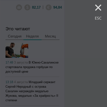
×
|
82,17
94,84
ESC
Это читают
Сегодня
Неделя
Месяц
17:48
3 августа
В Южно-Сахалинске
стартовала продажа горбуши по
доступной цене
13:18
4 августа
Младший сержант
Сергей Неродный с острова
Сахалин награждён медалью
Жукова, медалью «За храбрость» II
степени