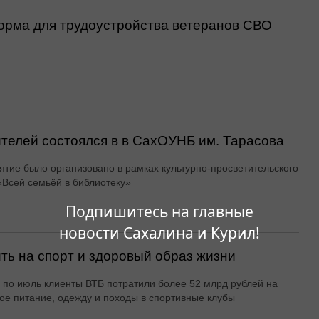
орма для трудоустройства ветеранов СВО
ителей состоялся в в СахОУНБ им. Тарасова
тие было организовано в рамках культурно-просветительского
«Всей семьёй в библиотеку»
Подпишитесь на главные
новости Сахалина и Курил!
ть на спорт и здоровый образ жизни
 по июль клиенты ВТБ потратили более 52 млрд рублей на
ое питание, одежду и походы в спортивные клубы