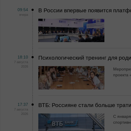
09:54
В России впервые появится платф
вчера
18:10
Психологический тренинг для род
7 августа
2026
Мероприя
проекта 
17:37
ВТБ: Россияне стали больше трати
7 августа
2026
С января
спортивн