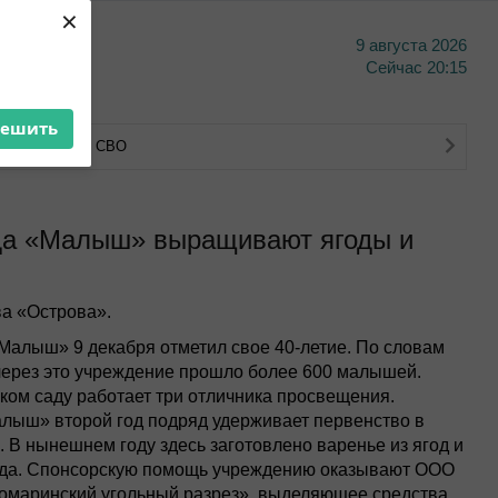
×
9 августа 2026
тво
Сейчас
20:15
решить
тва ветеранов СВО
ада «Малыш» выращивают ягоды и
а «Острова».
«Малыш» 9 декабря отметил свое 40-летие. По словам
через это учреждение прошло более 600 малышей.
ком саду работает три отличника просвещения.
алыш» второй год подряд удерживает первенство в
 В нынешнем году здесь заготовлено варенье из ягод и
ада. Спонсорскую помощь учреждению оказывают ООО
омаринский угольный разрез», выделяющее средства