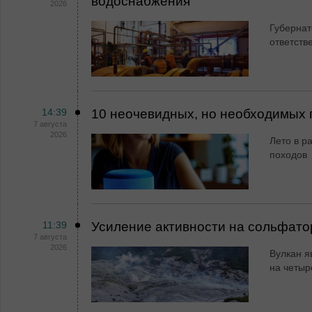
водоснабжения
2026
Губернат
ответств
14:39
10 неочевидных, но необходимых 
7 августа
2026
Лето в ра
походов
11:39
Усиление активности на сольфато
7 августа
2026
Вулкан я
на четыр