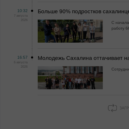
10:32
Больше 90% подростков сахалинц
7 августа
2026
С начала
работу 6
16:57
Молодежь Сахалина оттачивает н
6 августа
2026
Сотрудн
ЗАГР