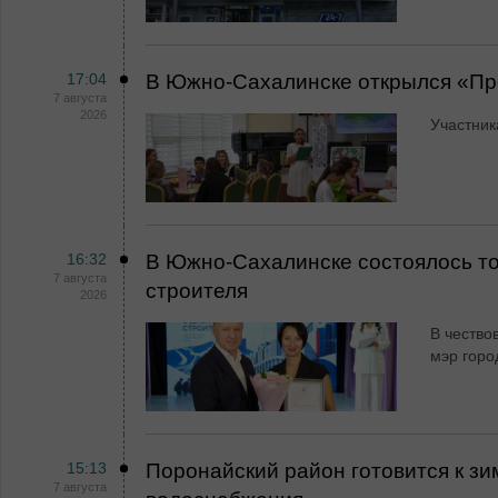
17:04
В Южно-Сахалинске открылся «Пр
7 августа
2026
Участник
16:32
В Южно-Сахалинске состоялось т
7 августа
строителя
2026
В чество
мэр горо
15:13
Поронайский район готовится к зи
7 августа