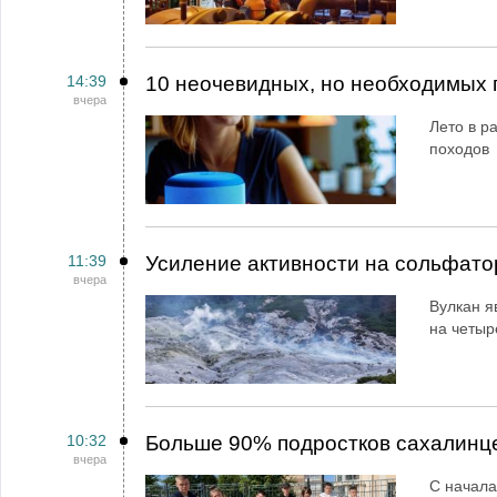
14:39
10 неочевидных, но необходимых 
вчера
Лето в ра
походов
11:39
Усиление активности на сольфато
вчера
Вулкан я
на четыр
10:32
Больше 90% подростков сахалинц
вчера
С начала