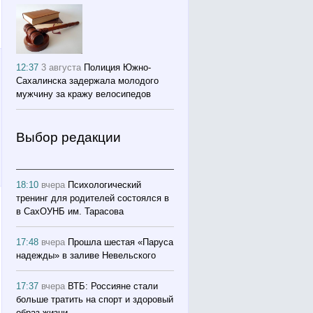
12:37
3 августа
Полиция Южно-
Сахалинска задержала молодого
мужчину за кражу велосипедов
Выбор редакции
18:10
вчера
Психологический
тренинг для родителей состоялся в
в СахОУНБ им. Тарасова
17:48
вчера
Прошла шестая «Паруса
надежды» в заливе Невельского
17:37
вчера
ВТБ: Россияне стали
больше тратить на спорт и здоровый
образ жизни