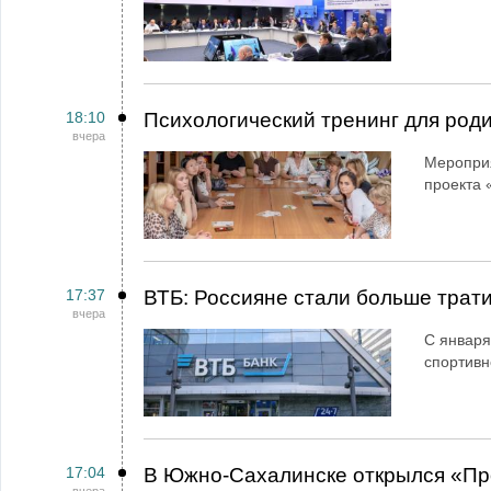
18:10
Психологический тренинг для род
вчера
Мероприя
проекта 
17:37
ВТБ: Россияне стали больше трати
вчера
С января
спортивн
17:04
В Южно-Сахалинске открылся «Пр