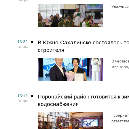
вчера
Участник
16:32
В Южно-Сахалинске состоялось т
вчера
строителя
В чество
мэр горо
15:13
Поронайский район готовится к зи
вчера
водоснабжения
Губернат
ответств