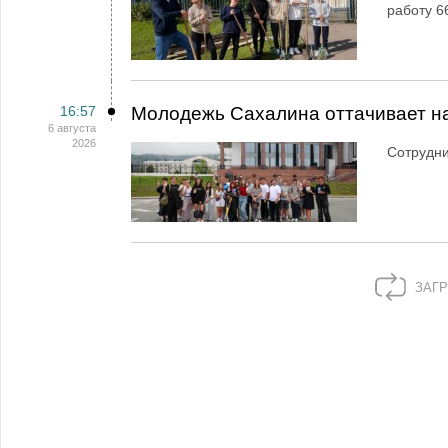
работу 6
16:57
Молодежь Сахалина оттачивает н
6 августа
2026
Сотрудн
ЗАГР