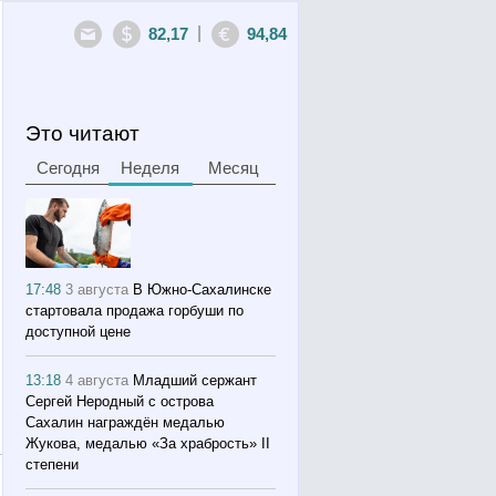
|
82,17
94,84
Это читают
Сегодня
Неделя
Месяц
17:48
3 августа
В Южно-Сахалинске
стартовала продажа горбуши по
доступной цене
13:18
4 августа
Младший сержант
Сергей Неродный с острова
Сахалин награждён медалью
Жукова, медалью «За храбрость» II
степени