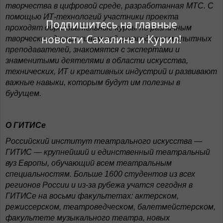
творчества в цифровой среде, разработанная МТС. С
помощью ИТ-технологий участники проекта
Подпишитесь на главные
проходят образовательные курсы по различным
новости Сахалина и Курил!
творческим дисциплинам под руководством опытных
преподавателей, знакомятся с экспертами и
знаменитыми деятелями в области искусства,
технических, ИТ и креативных индустрий и развивают
важные навыки, которым будут им полезны в
будущем.
О ГИТИСе
Российский институт театрального искусства —
ГИТИС — крупнейший и единственный театральный
вуз Европы, обучающий всем театральным
специальностям. Больше 1600 студентов из всех
регионов России и из-за рубежа учатся сегодня в
ГИТИСе на восьми факультетах: актерском,
режиссерском, театроведческом, балетмейстерском,
факультете музыкального театра, новых