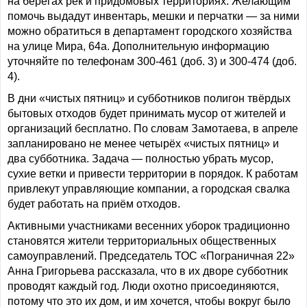
на берегах рек и придомовых территориях. Желающим
помочь выдадут инвентарь, мешки и перчатки — за ними
можно обратиться в департамент городского хозяйства
на улице Мира, 64а. Дополнительную информацию
уточняйте по телефонам 300-461 (доб. 3) и 300-474 (доб.
4).
В дни «чистых пятниц» и субботников полигон твёрдых
бытовых отходов будет принимать мусор от жителей и
организаций бесплатно. По словам Замотаева, в апреле
запланировано не менее четырёх «чистых пятниц» и
два субботника. Задача — полностью убрать мусор,
сухие ветки и привести территории в порядок. К работам
привлекут управляющие компании, а городская свалка
будет работать на приём отходов.
Активными участниками весенних уборок традиционно
становятся жители территориальных общественных
самоуправлений. Председатель ТОС «Пограничная 22»
Анна Григорьева рассказала, что в их дворе субботник
проводят каждый год. Люди охотно присоединяются,
потому что это их дом, и им хочется, чтобы вокруг было