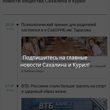
Новости общества Сахалина и Курил
18:10
Психологический тренинг для родителей
вчера
состоялся в в СахОУНБ им. Тарасова
Подпишитесь на главные
Мероприятие было организовано в рамках
новости Сахалина и Курил!
культурно-просветительского проекта «Всей семьёй
в библиотеку»
17:37
ВТБ: Россияне стали больше тратить на спорт
вчера
и здоровый образ жизни