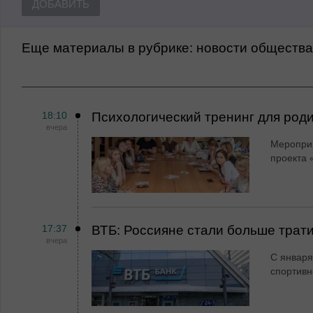
ДОБАВИТЬ
Еще материалы в рубрике:
Новости обществ
18:10
Психологический тренинг для род
вчера
Мероприя
проекта 
17:37
ВТБ: Россияне стали больше трати
вчера
С января
спортивн