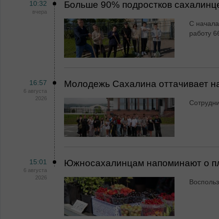
10:32
Больше 90% подростков сахалинц
вчера
С начала
работу 6
16:57
Молодежь Сахалина оттачивает н
6 августа
2026
Сотрудн
15:01
Южносахалинцам напоминают о пл
6 августа
2026
Воспольз