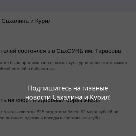
а Сахалина и Курил
ителей состоялся в в СахОУНБ им. Тарасова
тие было организовано в рамках культурно-просветительского
«Всей семьёй в библиотеку»
Подпишитесь на главные
новости Сахалина и Курил!
ть на спорт и здоровый образ жизни
 по июль клиенты ВТБ потратили более 52 млрд рублей на
ое питание, одежду и походы в спортивные клубы