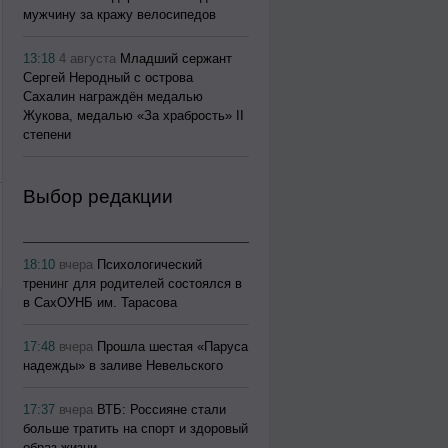
мужчину за кражу велосипедов
13:18
4 августа
Младший сержант
Сергей Неродный с острова
Сахалин награждён медалью
Жукова, медалью «За храбрость» II
степени
Выбор редакции
18:10
вчера
Психологический
тренинг для родителей состоялся в
в СахОУНБ им. Тарасова
17:48
вчера
Прошла шестая «Паруса
надежды» в заливе Невельского
17:37
вчера
ВТБ: Россияне стали
больше тратить на спорт и здоровый
образ жизни