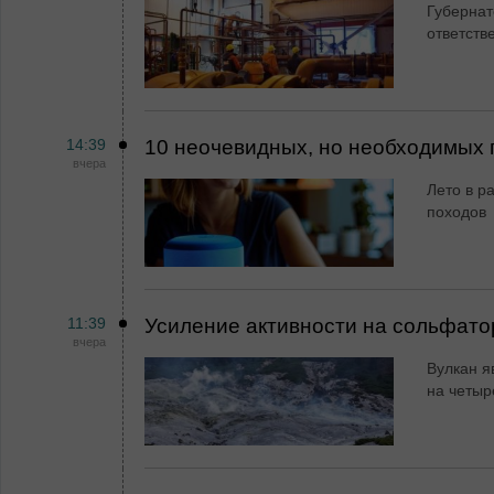
Губернат
ответств
14:39
10 неочевидных, но необходимых 
вчера
Лето в ра
походов
11:39
Усиление активности на сольфато
вчера
Вулкан я
на четыр