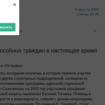
×
8 августа 2026
тво
Сейчас
05:36
решить
ковского счета
особных граждан в настоящее время
а «Острова».
сь заседание коллегии, в котором приняли участие
 других структурных подразделений, сообщили из
и положениями программы адресной социальной
Сахалинска, на 2002 год участников заседания
ьной защиты населения Евгения Тагиева. Помощь в
рости и инвалидности, семьям с детьми-инвалидами,
уппам населения. По данным Е. Тагиевой, статус