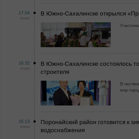
17:04
В Южно-Сахалинске открылся «Пр
вчера
Участник
16:32
В Южно-Сахалинске состоялось т
вчера
строителя
В чество
мэр горо
15:13
Поронайский район готовится к зи
вчера
водоснабжения