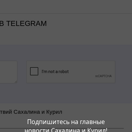
В TELEGRAM
ствий Сахалина и Курил
Подпишитесь на главные
новости Сахалина и Курил!