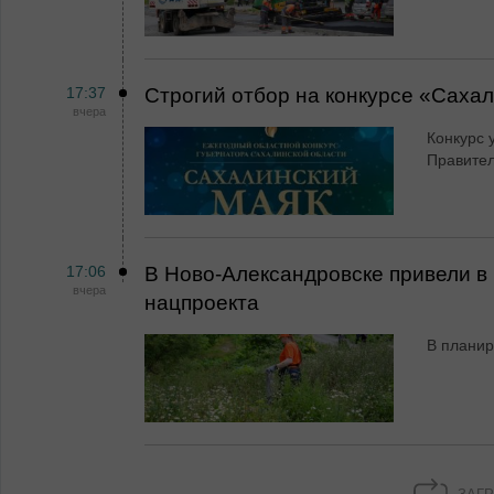
17:37
Строгий отбор на конкурсе «Саха
вчера
Конкурс 
Правител
17:06
В Ново-Александровске привели в 
вчера
нацпроекта
В планир