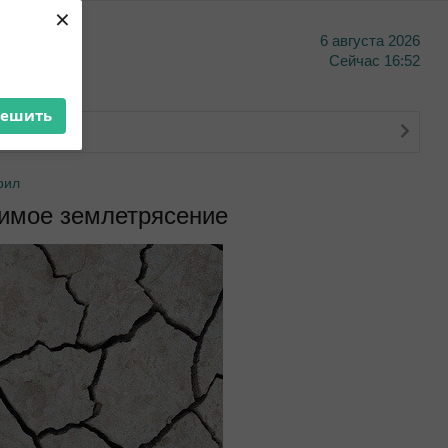
×
6 августа 2026
тво
Сейчас
16:52
решить
о банкинга
рил
тимое землетрясение