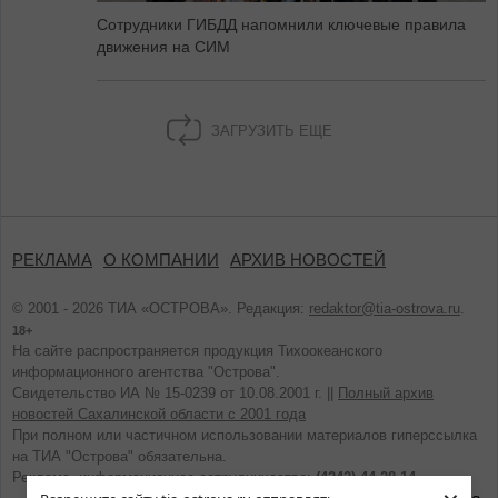
Сотрудники ГИБДД напомнили ключевые правила
движения на СИМ
ЗАГРУЗИТЬ ЕЩЕ
РЕКЛАМА
О КОМПАНИИ
АРХИВ НОВОСТЕЙ
© 2001 - 2026 ТИА «ОСТРОВА». Редакция:
redaktor@tia-ostrova.ru
.
18+
На сайте распространяется продукция Тихоокеанского
информационного агентства "Острова".
Свидетельство ИА № 15-0239 от 10.08.2001 г. ||
Полный архив
новостей Сахалинской области с 2001 года
При полном или частичном использовании материалов гиперссылка
на ТИА "Острова" обязательна.
Реклама, информационное сотрудничество:
(4242) 44-28-14.