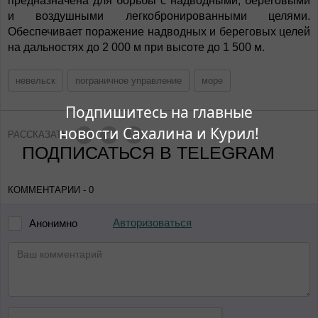
предназначена для борьбы с надводными, береговыми
и воздушными легкобронированными целями.
Обеспечивает поражение надводных и береговых целей
на дальностях до 2 000 м при высоте до 1 500 м.
невельск
пограничное управление
море
Подпишитесь на главные
новости Сахалина и Курил!
РАССКАЗАТЬ
ПОДПИСАТЬСЯ В TELEGRAM
КОММЕНТАРИИ - 0
Авторизоваться
Анонимно