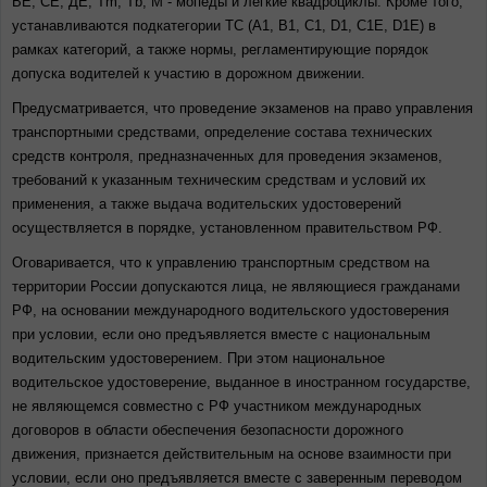
ВЕ, СЕ, ДЕ, Tm, Tb, М - мопеды и легкие квадроциклы. Кроме того,
устанавливаются подкатегории ТС (А1, B1, C1, D1, C1E, D1E) в
рамках категорий, а также нормы, регламентирующие порядок
допуска водителей к участию в дорожном движении.
Предусматривается, что проведение экзаменов на право управления
транспортными средствами, определение состава технических
средств контроля, предназначенных для проведения экзаменов,
требований к указанным техническим средствам и условий их
применения, а также выдача водительских удостоверений
осуществляется в порядке, установленном правительством РФ.
Оговаривается, что к управлению транспортным средством на
территории России допускаются лица, не являющиеся гражданами
РФ, на основании международного водительского удостоверения
при условии, если оно предъявляется вместе с национальным
водительским удостоверением. При этом национальное
водительское удостоверение, выданное в иностранном государстве,
не являющемся совместно с РФ участником международных
договоров в области обеспечения безопасности дорожного
движения, признается действительным на основе взаимности при
условии, если оно предъявляется вместе с заверенным переводом