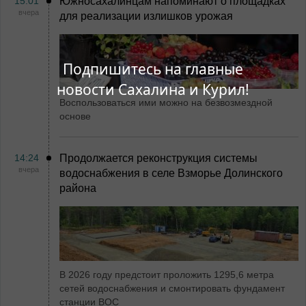
15:01
Южносахалинцам напоминают о площадках
вчера
для реализации излишков урожая
Подпишитесь на главные
новости Сахалина и Курил!
Воспользоваться ими можно на безвозмездной
основе
14:24
Продолжается реконструкция системы
вчера
водоснабжения в селе Взморье Долинского
района
В 2026 году предстоит проложить 1295,6 метра
сетей водоснабжения и смонтировать фундамент
станции ВОС