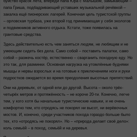
буйство красок лета, впереди папа Юра с Малышом, замыкающий –
папа Гриша, подбадривающий уставших музыкальной речёвкой –
закалка ещё пионерских лагерей. Конечная цель туристской группы
– орловская турбаза, уже второй год принимающая у себя экологов
и подвижников активного отдыха. Кстати, тоже появилась на
грантовые средства.
Здесь действительно есть чем заняться людям, не любящим и не
умеющим сидеть без дела. Само собой – поставить палатки, само
собой – разжечь костёр, естественно – сварганить походную еду. Но
это так, для разминки. Основная нагрузка на утомлённые буднями
мышцы и нервы взрослых и на готовые к приключениям ноги и руки
подростков ожидается во время преодоления высотных препятствий.
Они на деревьях, от одной ели до другой. Высота – около трёх-
четырёх метров и протяжённость – не короче 20-ти. Конечно, легче
тем, у кого хотя бы начальные туристические навыки, и не очень
комфортно тем, кто отродясь не покорял ни высот, ни верёвочных
мостов. И, конечно, среди участников похода гораздо больше было
тех, кто «отродясь не покорял». Но – «природа делает своё дело»:
коль семьёй – в поход, семьёй и на деревья.