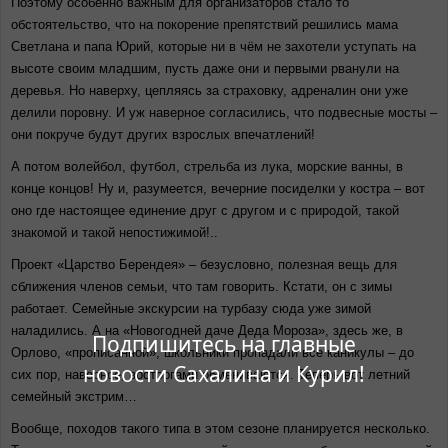
Поэтому особенно важным для организаторов стало то
обстоятельство, что на покорение препятствий решились мама
Светлана и папа Юрий, которые ни в чём не захотели уступать на
высоте своим младшим, пусть даже они и первыми рванули на
деревья. Но наверху, цепляясь за страховку, адреналин они уже
делили поровну. И уж наверное согласились, что подвесные мосты –
они покруче будут других взрослых впечатлений!
А потом волейбол, футбол, стрельба из лука, морские ванны, в
конце концов! Ну и, разумеется, вечерние посиделки у костра – вот
оно где настоящее единение друг с другом и с природой, такой
знакомой и такой непостижимой!..
Проект «Царство Берендея» – безусловно, полезная вещь для
сближения членов семьи, что там говорить. Кстати, он с зимы
работает. Семейные экскурсии на турбазу сюда уже зимой
наладились. А на «Новогодней даче Деда Мороза», здесь же, в
Подпишитесь на главные
Орлово, «прописанной», школьники пропадали все каникулы – до
новости Сахалина и Курил!
сих пор, наверное, восторгами обмениваются. Теперь вот летний
семейный экстрим…
Вообще, походов такого типа в этом сезоне планируется несколько.