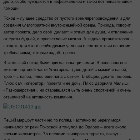
дело, особо нуждаются в неформальной и такой вот ненавязчивой
помощи.
Поход – лучшее средство от пустого времяпрепровождения и для
создания благоприятной внутрисемейной среды. Природа, говорит
автор проекта, дело своё делает: и отдых для души, и отвлечение
от суеты будней, и просветление мозгов. А задача организаторов –
создать для этого необходимые условия в соответствии со всеми
требованиями, которые задаёт проект…
В июльский поход были приглашены три семьи. В основном они –
жители портовой части Углегорска. Двое детей с мамой и папой,
трое – с папой, плюс ещё папа с сыном. В общем, десять человек.
Плюс сам «оператор» проекта и её дочь. Плюс дворняга Малыш.
«Разношёрстная», но старавшаяся быть очень спортивной и очень
отзывчивой на активность компания.
Пеший маршрут частично по полям, частично по берегу моря
начинался от реки Покосной и тянулся до Орлово – всего около
восьми километров. За плечами экипировка туриста, вокруг –