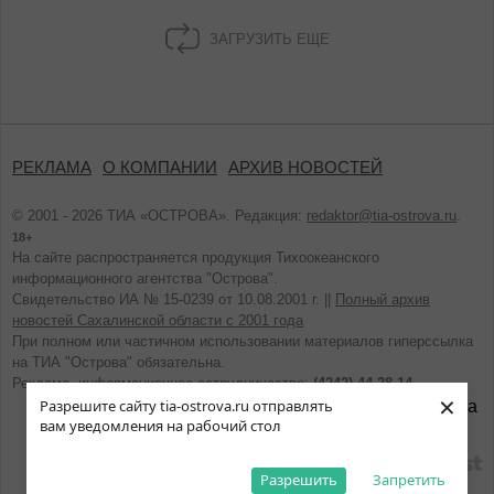
ЗАГРУЗИТЬ ЕЩЕ
РЕКЛАМА
О КОМПАНИИ
АРХИВ НОВОСТЕЙ
© 2001 - 2026 ТИА «ОСТРОВА». Редакция:
redaktor@tia-ostrova.ru
.
18+
На сайте распространяется продукция Тихоокеанского
информационного агентства "Острова".
Свидетельство ИА № 15-0239 от 10.08.2001 г. ||
Полный архив
новостей Сахалинской области с 2001 года
При полном или частичном использовании материалов гиперссылка
на ТИА "Острова" обязательна.
Реклама, информационное сотрудничество:
(4242) 44-28-14.
×
Разрешите сайту tia-ostrova.ru отправлять
вам уведомления на рабочий стол
разработано
Разрешить
Запретить