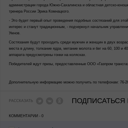
администрации города Южно-Сахалинска и областная детско-юноше
тренера России Эрика Комнацкого.
- Это будет первый опыт проведения подобных состязаний для это
интерес и станут традиционным, - подчеркнул начальник управлени
Умнов.
Состязания будут проходить среди мужчин и женщин в двух возра
места в длину, толкание ядра, метание молота и бег на 60, 100 и 
аппарата предусмотрены гонки на колясках.
Победителей ждут призы, предоставленные ООО «Газпром трансгаз
Дополнительную информацию можно получить по телефонам: 76-20-
ПОДПИСАТЬСЯ 
РАССКАЗАТЬ
КОММЕНТАРИИ - 0