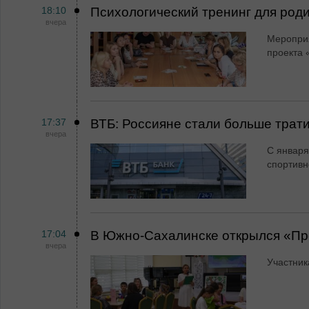
18:10
Психологический тренинг для род
вчера
Мероприя
проекта 
17:37
ВТБ: Россияне стали больше трати
вчера
С января
спортивн
17:04
В Южно-Сахалинске открылся «Пр
вчера
Участник