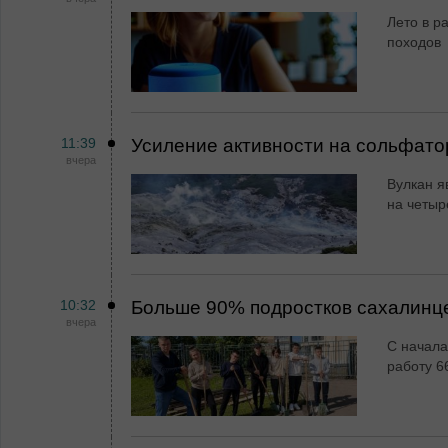
Лето в ра
походов
11:39
Усиление активности на сольфато
вчера
Вулкан я
на четыр
10:32
Больше 90% подростков сахалинц
вчера
С начала
работу 6