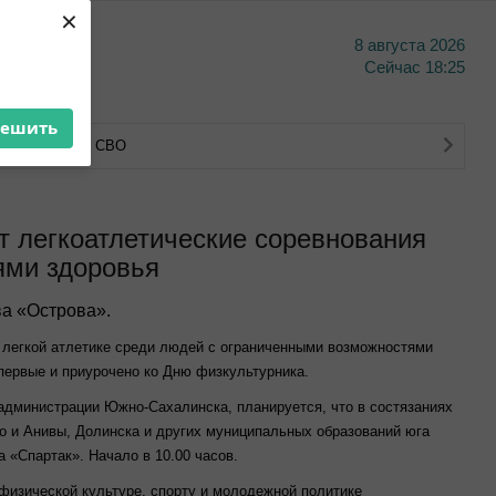
×
8 августа 2026
тво
Сейчас
18:25
решить
тва ветеранов СВО
 легкоатлетические соревнования
ями здоровья
а «Острова».
о легкой атлетике среди людей с ограниченными возможностями
первые и приурочено ко Дню физкультурника.
дминистрации Южно-Сахалинска, планируется, что в состязаниях
но и Анивы, Долинска и других муниципальных образований юга
 «Спартак». Начало в 10.00 часов.
физической культуре, спорту и молодежной политике