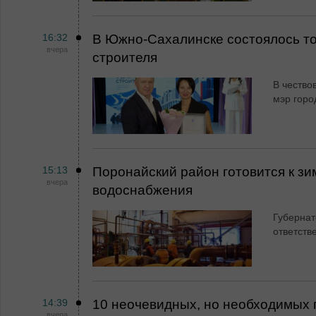
16:32
В Южно-Сахалинске состоялось т
вчера
строителя
В чество
мэр горо
15:13
Поронайский район готовится к зи
вчера
водоснабжения
Губернат
ответств
14:39
10 неочевидных, но необходимых 
вчера