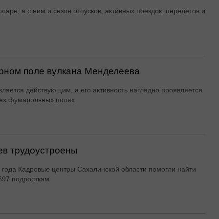
згаре, а с ним и сезон отпусков, активных поездок, перелетов и
рном поле вулкана Менделеева
вляется действующим, а его активность наглядно проявляется
ех фумарольных полях
ев трудоустроены
 года Кадровые центры Сахалинской области помогли найти
697 подросткам