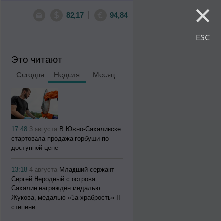
×
|
82,17
94,84
ESC
Это читают
Сегодня
Неделя
Месяц
17:48
3 августа
В Южно-Сахалинске
стартовала продажа горбуши по
доступной цене
13:18
4 августа
Младший сержант
Сергей Неродный с острова
Сахалин награждён медалью
Жукова, медалью «За храбрость» II
степени