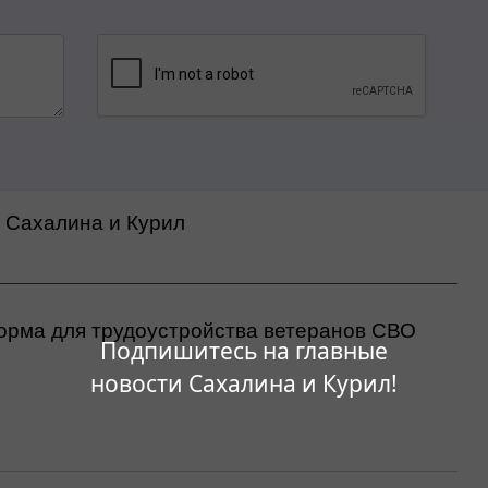
а Сахалина и Курил
орма для трудоустройства ветеранов СВО
Подпишитесь на главные
новости Сахалина и Курил!