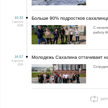
10:32
Больше 90% подростков сахалинц
7 августа
2026
С начала
работу 6
16:57
Молодежь Сахалина оттачивает н
6 августа
2026
Сотрудн
ЗАГР