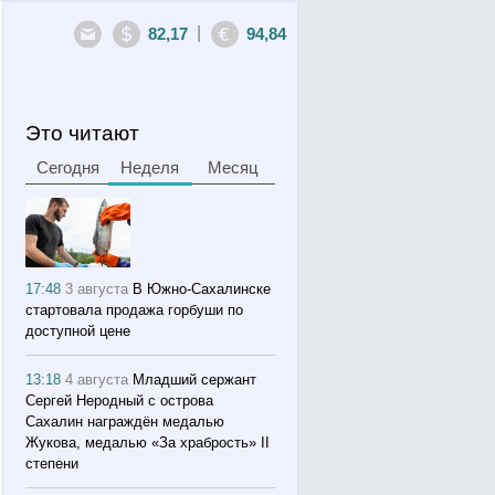
|
82,17
94,84
Это читают
Сегодня
Неделя
Месяц
17:48
3 августа
В Южно-Сахалинске
стартовала продажа горбуши по
доступной цене
13:18
4 августа
Младший сержант
Сергей Неродный с острова
Сахалин награждён медалью
Жукова, медалью «За храбрость» II
степени