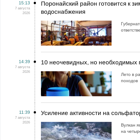
15:13
Поронайский район готовится к зи
7 августа
водоснабжения
2026
Губернат
ответств
14:39
10 неочевидных, но необходимых 
7 августа
2026
Лето в ра
походов
11:39
Усиление активности на сольфато
7 августа
2026
Вулкан я
на четыр