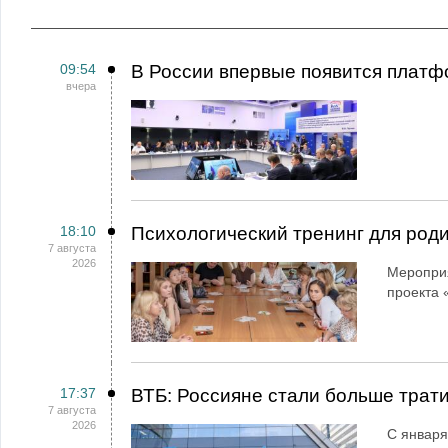
09:54
В России впервые появится платф
вчера
18:10
Психологический тренинг для род
7 августа
2026
Мероприя
проекта 
17:37
ВТБ: Россияне стали больше трати
7 августа
2026
С января