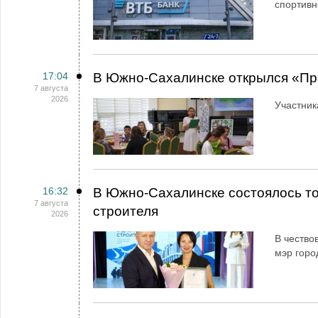
спортивн
17:04
В Южно-Сахалинске открылся «Пр
7 августа
2026
Участник
16:32
В Южно-Сахалинске состоялось т
7 августа
строителя
2026
В чество
мэр горо