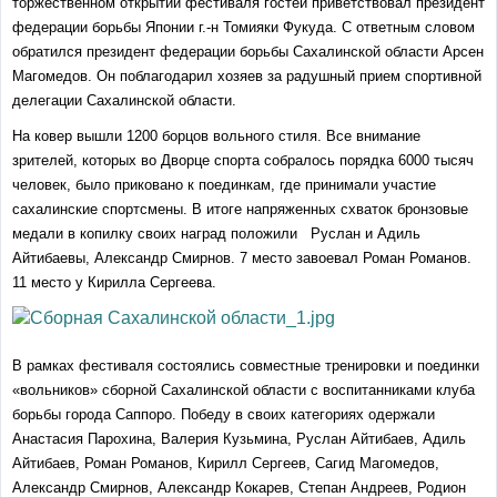
торжественном открытии фестиваля гостей приветствовал президент
федерации борьбы Японии г.-н Томияки Фукуда. С ответным словом
обратился президент федерации борьбы Сахалинской области Арсен
Магомедов. Он поблагодарил хозяев за радушный прием спортивной
делегации Сахалинской области.
На ковер вышли 1200 борцов вольного стиля. Все внимание
зрителей, которых во Дворце спорта собралось порядка 6000 тысяч
человек, было приковано к поединкам, где принимали участие
сахалинские спортсмены. В итоге напряженных схваток бронзовые
медали в копилку своих наград положили Руслан и Адиль
Айтибаевы, Александр Смирнов. 7 место завоевал Роман Романов.
11 место у Кирилла Сергеева.
В рамках фестиваля состоялись совместные тренировки и поединки
«вольников» сборной Сахалинской области с воспитанниками клуба
борьбы города Саппоро. Победу в своих категориях одержали
Анастасия Парохина, Валерия Кузьмина, Руслан Айтибаев, Адиль
Айтибаев, Роман Романов, Кирилл Сергеев, Сагид Магомедов,
Александр Смирнов, Александр Кокарев, Степан Андреев, Родион