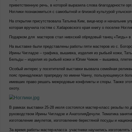
приветственную речь, в которой выразила слова благодарности ор
Ноглики познакомиться с самобытной и близкой культурой ульчск
На открытии присутствовала Татьяна Ким, вице-мэр и начальник уп
которая вручила гостям с Хабаровского края книгу о поселке Ногл
Подарком для мастеров стал нивхский обрядовый танец «Тигдь» в
На выставке были представлены работы пяти мастеров из с. Богоро
Ирины Чигладзе – графика, вышивка, изделия из рыбьей кожи, Та
Бельды – изделия из рыбьей кожи и Юлии Чижик – вышивка, плетен
Особый интерес у посетителей выставки вызвала семейная реликви
пояс принадлежал прапредку по имени Чанчу, пользующемуся боль
имевших право решать межродовые конфликты и споры. Т
акже это
охоту.
В рамках выставки 25-28 июля состоялся мастер-класс резьбы по 
руководством Ирины Чигладзе и АнатолияДечули. Тематика занятий
изготовление амулетов, изготовление берестяной посуды и национа
За время работы мастер-класса участники научились изготовлять 