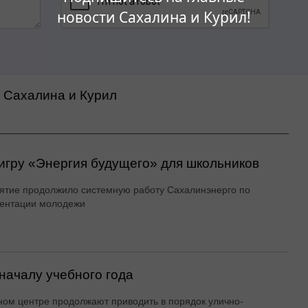
новости Сахалина и Курил!
а Сахалина и Курил
игру «Энергия будущего» для школьников
тие продолжило системную работу Сахалинэнерго по
ентации молодежи
началу учебного года
ном центре продолжают приводить в порядок улично-