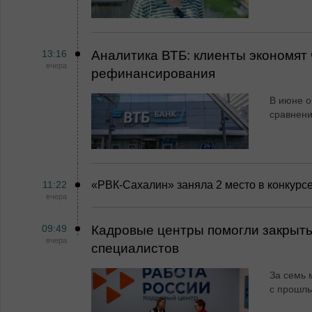
13:16
Аналитика ВТБ: клиенты экономят 
вчера
рефинансирования
В июне о
сравнен
11:22
«РВК‑Сахалин» заняла 2 место в конкурс
вчера
09:49
Кадровые центры помогли закрыть
вчера
специалистов
За семь 
с прошл