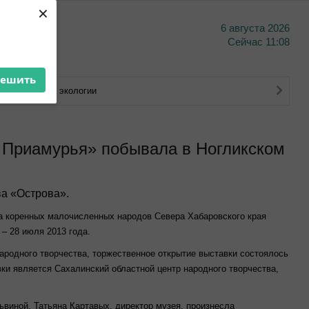
×
6 августа 2026
тво
Сейчас
11:08
решить
Министерства экологии
 Приамурья» побывала в Ногликском
а «Острова».
а коренных малочисленных народов Севера Хабаровского края
– 28 июля 2013 года.
ародного творчества, торжественное открытие выставки состоялось
ки является Сахалинский областной центр народного творчества,
ьвиной. Татьяна Картавых, директор музея, произнесла