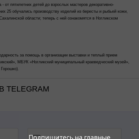
а - от пятилетних детей до взрослых мастеров декоративно-
 них 25 обучались производству изделий из бересты и рыбьей кожи,
Сахалинской области; теперь с ней ознакомятся в Ногликском
одарность за помощь в организации выставки и теплый прием
ликский», МБУК «Ногликский муниципальный краеведческий музей»,
А. Горошко).
В TELEGRAM
Подпишитесь на главные