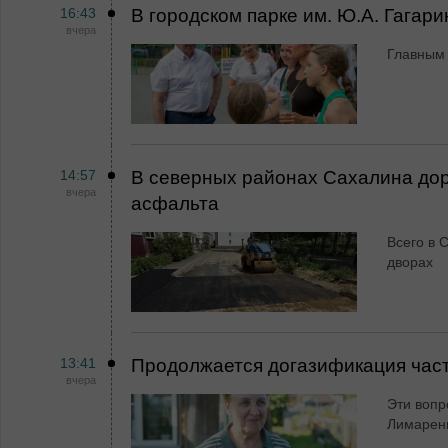
16:43
В городском парке им. Ю.А. Гагар
вчера
Главным 
14:57
В северных районах Сахалина дор
вчера
асфальта
Всего в 
дворах
13:41
Продолжается догазификация час
вчера
Эти вопр
Лимарен