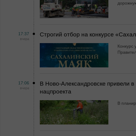
дорожную
17:37
Строгий отбор на конкурсе «Саха
вчера
Конкурс 
Правител
17:06
В Ново-Александровске привели в 
вчера
нацпроекта
В планир