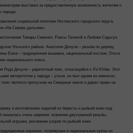
ганизаторам выставки за предоставленную возможность жителям п.
ого народа.
равления социальной политики Ногликского городского округа,
ики «На Севере дальнем».
 исполнении Тамары Саменко, Раисы Талиной и Любови Садьгун.
дское Ульчского района: Анатолия Дечули – резьба по дереву,
тьяны Еюка – традиционная вышивка, национальный костюм, Ольги
ие национального пояса.
я Рода Дечули – раритетный пояс, относящийся к XV-XVIвв. Этот
шим авторитетом у народа – ульчи, он был одним из немногих,
т пояс являлся пропуском на Северные земли и давал право на
дереву и изготовлению изделий из бересты и рыбьей кожи под
 оказалась очень широкая: освоение двухгранной резьбы,
льной игрушки, рисование узоров по рыбьей коже.
традиционные корзинки, погремушки и национальные куклы из