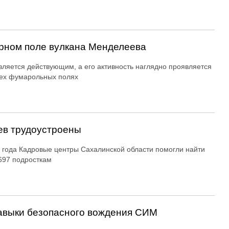
рном поле вулкана Менделеева
вляется действующим, а его активность наглядно проявляется
ех фумарольных полях
ев трудоустроены
 года Кадровые центры Сахалинской области помогли найти
697 подросткам
авыки безопасного вождения СИМ