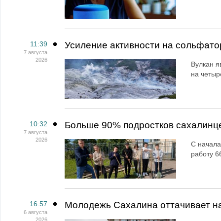
11:39
Усиление активности на сольфато
7 августа
2026
Вулкан я
на четыр
10:32
Больше 90% подростков сахалинц
7 августа
2026
С начала
работу 6
16:57
Молодежь Сахалина оттачивает н
6 августа
2026