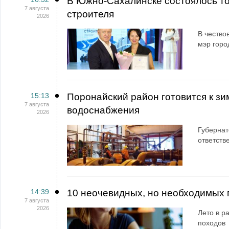
В Южно-Сахалинске состоялось т
7 августа
строителя
2026
В чество
мэр горо
15:13
Поронайский район готовится к зи
7 августа
водоснабжения
2026
Губернат
ответств
14:39
10 неочевидных, но необходимых 
7 августа
2026
Лето в ра
походов