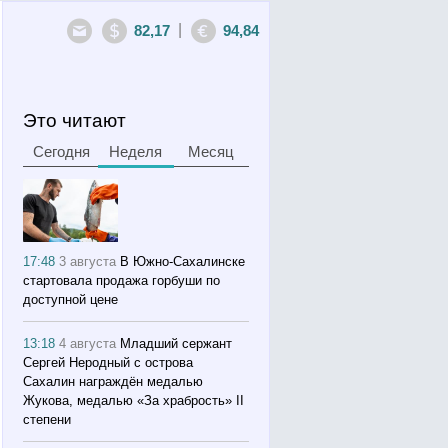
|
82,17
94,84
Это читают
Сегодня
Неделя
Месяц
17:48
3 августа
В Южно-Сахалинске
стартовала продажа горбуши по
доступной цене
13:18
4 августа
Младший сержант
Сергей Неродный с острова
Сахалин награждён медалью
Жукова, медалью «За храбрость» II
степени