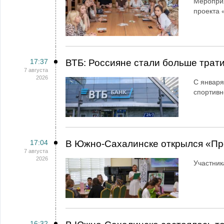
Мероприя
проекта 
17:37
ВТБ: Россияне стали больше трати
7 августа
2026
С января
спортивн
17:04
В Южно-Сахалинске открылся «Пр
7 августа
2026
Участник
16:32