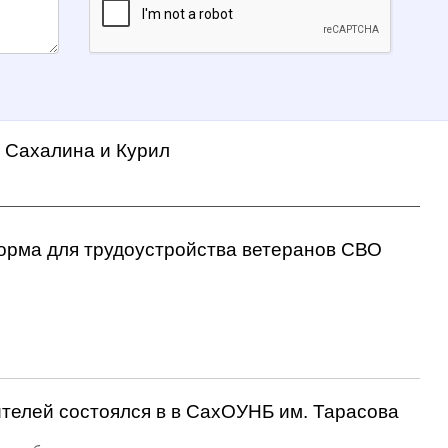
а Сахалина и Курил
орма для трудоустройства ветеранов СВО
ителей состоялся в в СахОУНБ им. Тарасова