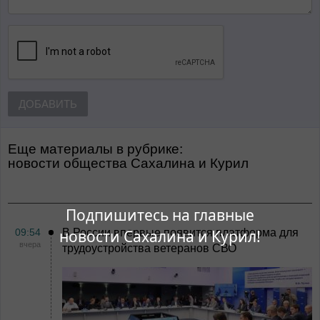
ДОБАВИТЬ
Еще материалы в рубрике:
Новости общества Сахалина и Курил
Подпишитесь на главные
09:54
В России впервые появится платформа для
новости Сахалина и Курил!
вчера
трудоустройства ветеранов СВО