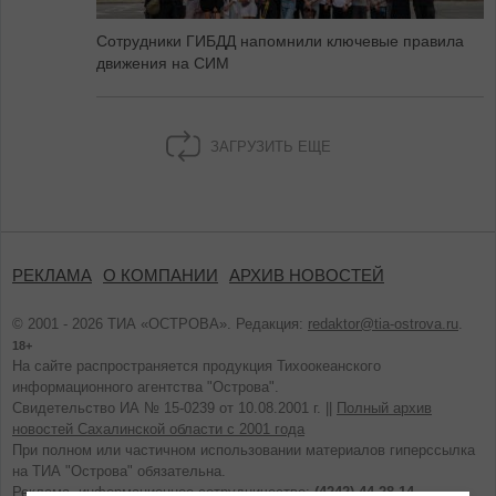
Сотрудники ГИБДД напомнили ключевые правила
движения на СИМ
ЗАГРУЗИТЬ ЕЩЕ
РЕКЛАМА
О КОМПАНИИ
АРХИВ НОВОСТЕЙ
© 2001 - 2026 ТИА «ОСТРОВА». Редакция:
redaktor@tia-ostrova.ru
.
18+
На сайте распространяется продукция Тихоокеанского
информационного агентства "Острова".
Свидетельство ИА № 15-0239 от 10.08.2001 г. ||
Полный архив
новостей Сахалинской области с 2001 года
При полном или частичном использовании материалов гиперссылка
на ТИА "Острова" обязательна.
Реклама, информационное сотрудничество:
(4242) 44-28-14.