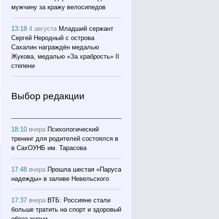
мужчину за кражу велосипедов
13:18
4 августа
Младший сержант
Сергей Неродный с острова
Сахалин награждён медалью
Жукова, медалью «За храбрость» II
степени
Выбор редакции
18:10
вчера
Психологический
тренинг для родителей состоялся в
в СахОУНБ им. Тарасова
17:48
вчера
Прошла шестая «Паруса
надежды» в заливе Невельского
17:37
вчера
ВТБ: Россияне стали
больше тратить на спорт и здоровый
образ жизни