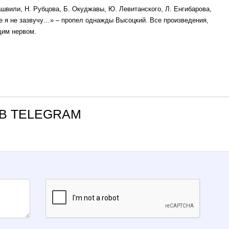
ашвили, Н. Рубцова, Б. Окуджавы, Ю. Левитанского, Л. Енгибарова,
ве я не зазвучу…» – пропел однажды Высоцкий. Все произведения,
щим нервом.
В TELEGRAM