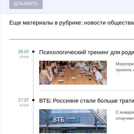
ДОБАВИТЬ
Еще материалы в рубрике:
Новости обществ
18:10
Психологический тренинг для род
вчера
Мероприя
проекта 
17:37
ВТБ: Россияне стали больше трати
вчера
С января
спортивн