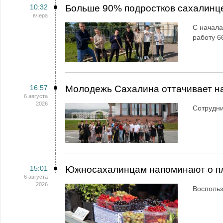
10:32
Больше 90% подростков сахалинц
вчера
С начала
работу 6
16:57
Молодежь Сахалина оттачивает н
6 августа
2026
Сотрудн
15:01
Южносахалинцам напоминают о пл
6 августа
2026
Воспольз