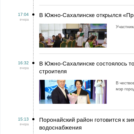
17:04
В Южно-Сахалинске открылся «Пр
вчера
Участник
16:32
В Южно-Сахалинске состоялось т
вчера
строителя
В чество
мэр горо
15:13
Поронайский район готовится к зи
вчера
водоснабжения