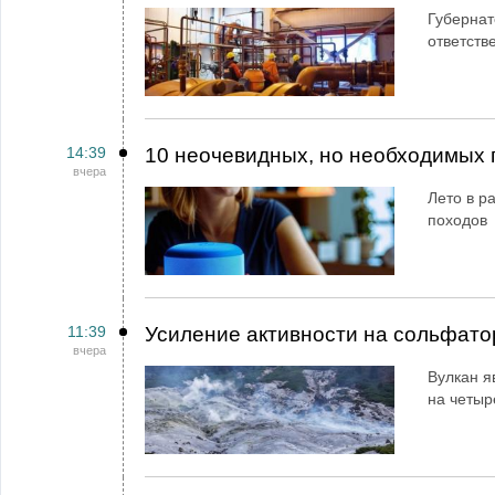
Губернат
ответств
14:39
10 неочевидных, но необходимых 
вчера
Лето в ра
походов
11:39
Усиление активности на сольфато
вчера
Вулкан я
на четыр