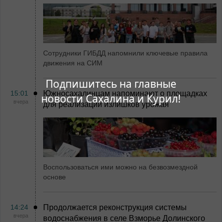
Сотрудники ГИБДД напомнили ключевые правила
движения на СИМ
Подпишитесь на главные
15:01
Южносахалинцам напоминают о площадках
новости Сахалина и Курил!
вчера
для реализации излишков урожая
Воспользоваться ими можно на безвозмездной
основе
14:24
Продолжается реконструкция системы
вчера
водоснабжения в селе Взморье Долинского