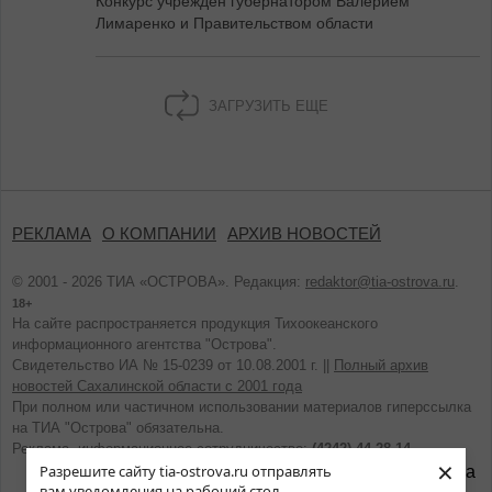
Конкурс учреждён губернатором Валерием
Лимаренко и Правительством области
ЗАГРУЗИТЬ ЕЩЕ
РЕКЛАМА
О КОМПАНИИ
АРХИВ НОВОСТЕЙ
© 2001 - 2026 ТИА «ОСТРОВА». Редакция:
redaktor@tia-ostrova.ru
.
18+
На сайте распространяется продукция Тихоокеанского
информационного агентства "Острова".
Свидетельство ИА № 15-0239 от 10.08.2001 г. ||
Полный архив
новостей Сахалинской области с 2001 года
При полном или частичном использовании материалов гиперссылка
на ТИА "Острова" обязательна.
Реклама, информационное сотрудничество:
(4242) 44-28-14.
×
Разрешите сайту tia-ostrova.ru отправлять
вам уведомления на рабочий стол