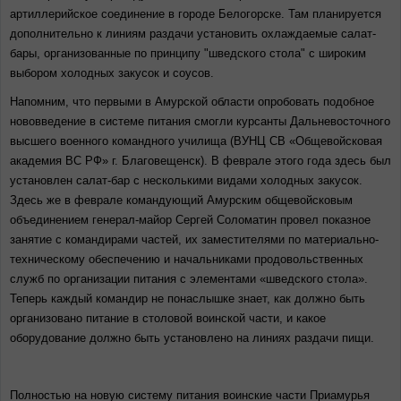
артиллерийское соединение в городе Белогорске. Там планируется
дополнительно к линиям раздачи установить охлаждаемые салат-
бары, организованные по принципу "шведского стола" с широким
выбором холодных закусок и соусов.
Напомним, что первыми в Амурской области опробовать подобное
нововведение в системе питания смогли курсанты Дальневосточного
высшего военного командного училища (ВУНЦ СВ «
Общевойсковая
академия ВС
РФ» г. Благовещенск). В феврале этого года здесь был
установлен салат-бар с несколькими видами холодных закусок.
Здесь же в феврале командующий Амурским общевойсковым
объединением генерал-майор Сергей Соломатин провел показное
занятие с командирами частей, их заместителями по материально-
техническому обеспечению и начальниками продовольственных
служб по организации питания с элементами «шведского стола».
Теперь каждый командир не понаслышке знает, как должно быть
организовано питание в столовой воинской части, и какое
оборудование должно быть установлено на линиях раздачи пищи.
Полностью на новую систему питания воинские части Приамурья