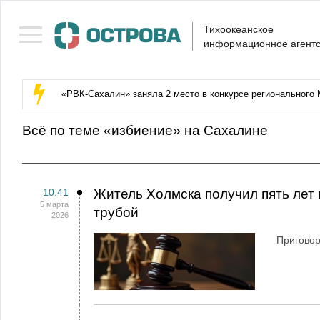
Тихоокеанское
информационное агентс
«РВК‑Сахалин» заняла 2 место в конкурсе регионального 
Всё по теме «избиение» на Сахалине
10:41
Житель Холмска получил пять лет 
5 марта
трубой
2026
Приговор