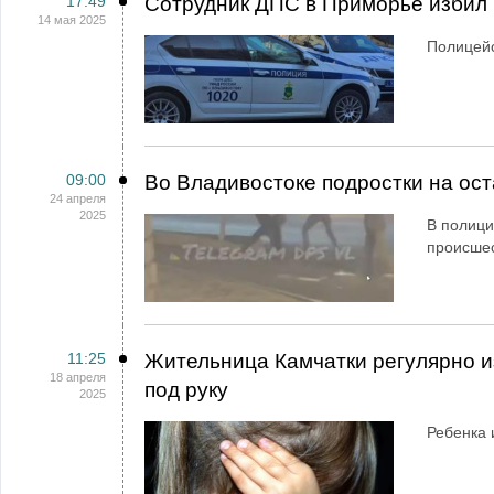
17:49
Сотрудник ДПС в Приморье избил 
14 мая 2025
Полицейс
09:00
Во Владивостоке подростки на ост
24 апреля
2025
В полици
происше
11:25
Жительница Камчатки регулярно и
18 апреля
под руку
2025
Ребенка 