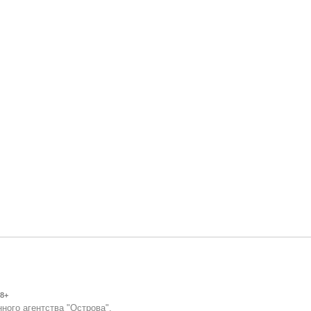
8+
ного агентства "Острова".