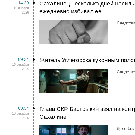
14:29
Сахалинец несколько дней насиль
16 января
ежедневно избивал ее
2026
Следстви
09:34
Житель Углегорска кухонным поло
15 декабря
2025
Следстве
09:34
Глава СКР Бастрыкин взял на конт
10 декабря
Сахалине
2025
Дело был