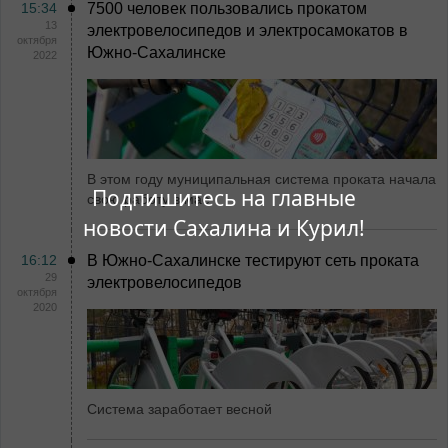
15:34
7500 человек пользовались прокатом
13
электровелосипедов и электросамокатов в
октября
Южно-Сахалинске
2022
В этом году муниципальная система проката начала
Подпишитесь на главные
свою работу в мае
новости Сахалина и Курил!
16:12
В Южно-Сахалинске тестируют сеть проката
29
электровелосипедов
октября
2020
Система заработает весной