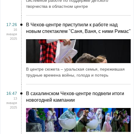
системной работе по поддержке детского
творчества в областном центре
17:26
В Чехов-центре приступили к работе над
16
новым спектаклем "Саня, Ваня, с ними Римас"
января
2025
В центре сюжета – уральская семья, пережившая
трудные времена войны, голода и потерь
16:47
В сахалинском Чехов-центре подвели итоги
13
новогодней кампании
января
2025