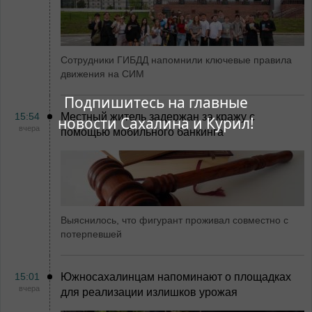
Сотрудники ГИБДД напомнили ключевые правила
движения на СИМ
Подпишитесь на главные
15:54
Местный житель задержан за кражу с
новости Сахалина и Курил!
вчера
помощью мобильного банкинга
Выяснилось, что фигурант проживал совместно с
потерпевшей
15:01
Южносахалинцам напоминают о площадках
вчера
для реализации излишков урожая