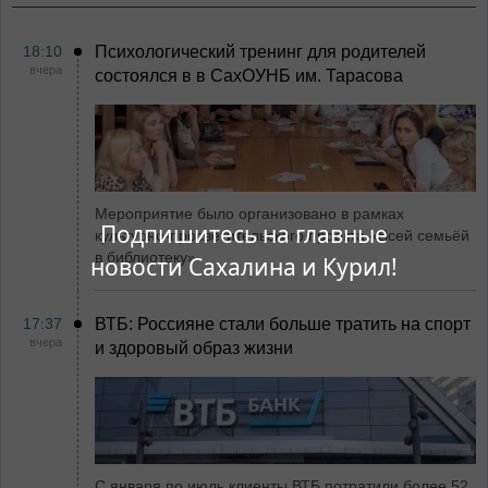
18:10
Психологический тренинг для родителей
вчера
состоялся в в СахОУНБ им. Тарасова
Мероприятие было организовано в рамках
Подпишитесь на главные
культурно-просветительского проекта «Всей семьёй
в библиотеку»
новости Сахалина и Курил!
17:37
ВТБ: Россияне стали больше тратить на спорт
вчера
и здоровый образ жизни
С января по июль клиенты ВТБ потратили более 52