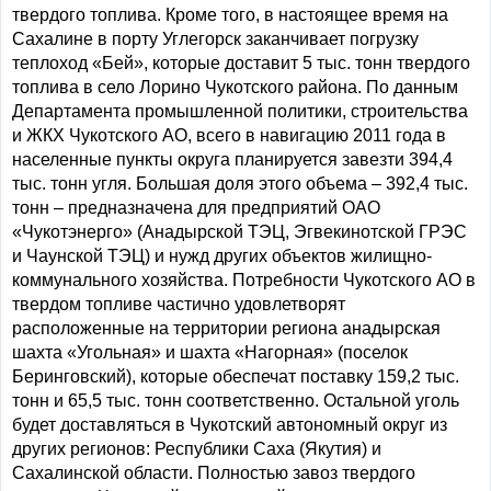
твердого топлива. Кроме того, в настоящее время на
Сахалине в порту Углегорск заканчивает погрузку
теплоход «Бей», которые доставит 5 тыс. тонн твердого
топлива в село Лорино Чукотского района. По данным
Департамента промышленной политики, строительства
и ЖКХ Чукотского АО, всего в навигацию 2011 года в
населенные пункты округа планируется завезти 394,4
тыс. тонн угля. Большая доля этого объема – 392,4 тыс.
тонн – предназначена для предприятий ОАО
«Чукотэнерго» (Анадырской ТЭЦ, Эгвекинотской ГРЭС
и Чаунской ТЭЦ) и нужд других объектов жилищно-
коммунального хозяйства. Потребности Чукотского АО в
твердом топливе частично удовлетворят
расположенные на территории региона анадырская
шахта «Угольная» и шахта «Нагорная» (поселок
Беринговский), которые обеспечат поставку 159,2 тыс.
тонн и 65,5 тыс. тонн соответственно. Остальной уголь
будет доставляться в Чукотский автономный округ из
других регионов: Республики Саха (Якутия) и
Сахалинской области. Полностью завоз твердого