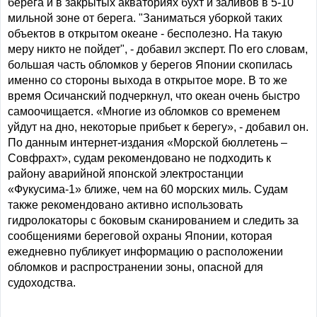
берега и в закрытых акваториях бухт и заливов в 5-10
мильной зоне от берега. "Заниматься уборкой таких
объектов в открытом океане - бесполезно. На такую
меру никто не пойдет", - добавил эксперт. По его словам,
большая часть обломков у берегов Японии скопилась
именно со стороны выхода в открытое море. В то же
время Осичанский подчеркнул, что океан очень быстро
самоочищается. «Многие из обломков со временем
уйдут на дно, некоторые прибьет к берегу», - добавил он.
По данным интернет-издания «Морской бюллетень –
Совфрахт», судам рекомендовано не подходить к
району аварийной японской электростанции
«Фукусима-1» ближе, чем на 60 морских миль. Судам
также рекомендовано активно использовать
гидролокаторы с боковым сканированием и следить за
сообщениями береговой охраны Японии, которая
ежедневно публикует информацию о расположении
обломков и распространении зоны, опасной для
судоходства.