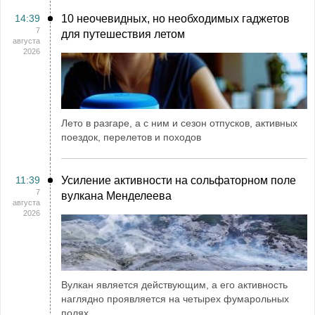
14:39
10 неочевидных, но необходимых гаджетов
7
для путешествия летом
августа
2026
Лето в разгаре, а с ним и сезон отпусков, активных
поездок, перелетов и походов
11:39
Усиление активности на сольфаторном поле
7
вулкана Менделеева
августа
2026
Вулкан является действующим, а его активность
наглядно проявляется на четырех фумарольных
полях