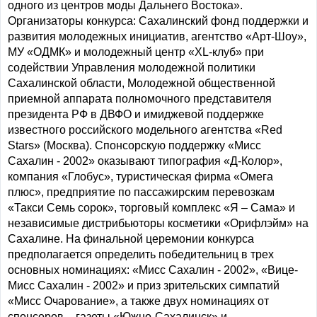
одного из центров моды Дальнего Востока».
Организаторы конкурса: Сахалинский фонд поддержки и
развития молодежных инициатив, агентство «Арт-Шоу»,
МУ «ОДМК» и молодежный центр «XL-клуб» при
содействии Управления молодежной политики
Сахалинской области, Молодежной общественной
приемной аппарата полномочного представителя
президента РФ в ДВФО и имиджевой поддержке
известного российского модельного агентства «Red
Stars» (Москва). Спонсорскую поддержку «Мисс
Сахалин - 2002» оказывают типография «Д-Колор»,
компания «Глобус», туристическая фирма «Омега
плюс», предприятие по пассажирским перевозкам
«Такси Семь сорок», торговый комплекс «Я – Сама» и
независимые дистрибьюторы косметики «Орифлэйм» на
Сахалине. На финальной церемонии конкурса
предполагается определить победительниц в трех
основных номинациях: «Мисс Сахалин - 2002», «Вице-
Мисс Сахалин - 2002» и приз зрительских симпатий
«Мисс Очарование», а также двух номинациях от
спонсоров – газеты «Южно-Сахалинск» и