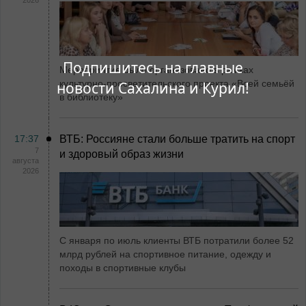
2026
Подпишитесь на главные
Мероприятие было организовано в рамках
культурно-просветительского проекта «Всей семьёй
новости Сахалина и Курил!
в библиотеку»
17:37
ВТБ: Россияне стали больше тратить на спорт
7
и здоровый образ жизни
августа
2026
С января по июль клиенты ВТБ потратили более 52
млрд рублей на спортивное питание, одежду и
походы в спортивные клубы