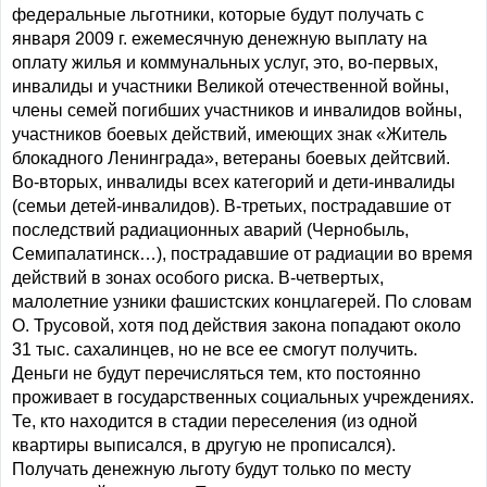
федеральные льготники, которые будут получать с
января 2009 г. ежемесячную денежную выплату на
оплату жилья и коммунальных услуг, это, во-первых,
инвалиды и участники Великой отечественной войны,
члены семей погибших участников и инвалидов войны,
участников боевых действий, имеющих знак «Житель
блокадного Ленинграда», ветераны боевых дейтсвий.
Во-вторых, инвалиды всех категорий и дети-инвалиды
(семьи детей-инвалидов). В-третьих, пострадавшие от
последствий радиационных аварий (Чернобыль,
Семипалатинск…), пострадавшие от радиации во время
действий в зонах особого риска. В-четвертых,
малолетние узники фашистских концлагерей. По словам
О. Трусовой, хотя под действия закона попадают около
31 тыс. сахалинцев, но не все ее смогут получить.
Деньги не будут перечисляться тем, кто постоянно
проживает в государственных социальных учреждениях.
Те, кто находится в стадии переселения (из одной
квартиры выписался, в другую не прописался).
Получать денежную льготу будут только по месту