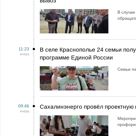
вывоз
В случае
обращат
11:23
В селе Краснополье 24 семьи пол
вчера
программе Единой России
Семьи пе
09:46
Сахалинэнерго провёл проектную 
вчера
Мероприя
профори