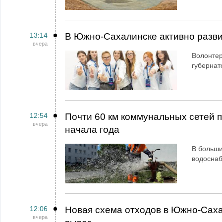
13:14
В Южно-Сахалинске активно разви
вчера
Волонтер
губернат
12:54
Почти 60 км коммунальных сетей
вчера
начала года
В больши
водосна
12:06
Новая схема отходов в Южно-Сах
вчера