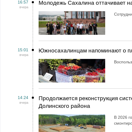
16:57
Молодежь Сахалина оттачивает н
вчера
Сотрудн
15:01
Южносахалинцам напоминают о пл
вчера
Воспольз
14:24
Продолжается реконструкция сист
вчера
Долинского района
В 2026 г
смонтир