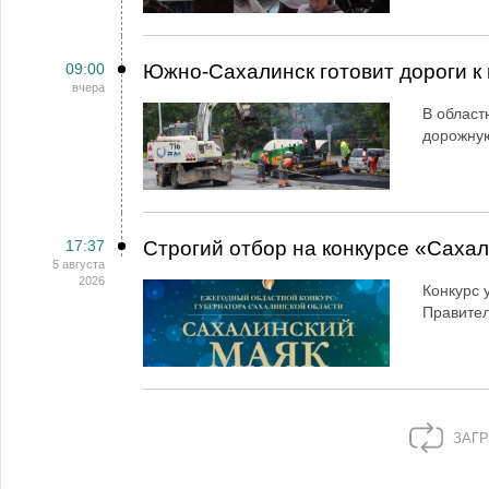
09:00
Южно-Сахалинск готовит дороги к 
вчера
В област
дорожную
17:37
Строгий отбор на конкурсе «Саха
5 августа
2026
Конкурс 
Правител
ЗАГР