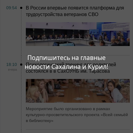
09:54
В России впервые появится платформа для
трудоустройства ветеранов СВО
Подпишитесь на главные
18:10
Психологический тренинг для родителей
новости Сахалина и Курил!
вчера
состоялся в в СахОУНБ им. Тарасова
Мероприятие было организовано в рамках
культурно-просветительского проекта «Всей семьёй
в библиотеку»