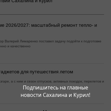
ствий Сахалина и Курил
ме 2026/2027: масштабный ремонт тепло- и
ор Валерий Лимаренко поставил задачу подойти к подготовке
енно и качественно
гаджетов для путешествия летом
згаре, а с ним и сезон отпусков, активных поездок, перелетов и
Подпишитесь на главные
новости Сахалина и Курил!