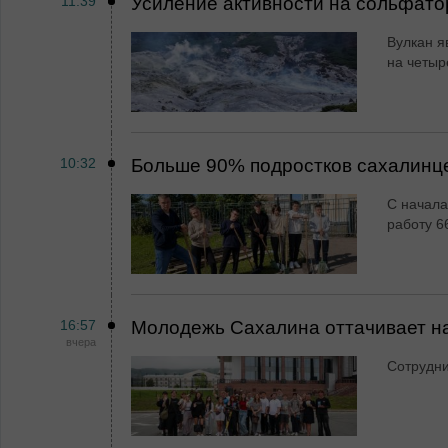
11:39
Усиление активности на сольфато
Вулкан я
на четыр
10:32
Больше 90% подростков сахалинц
С начала
работу 6
16:57
Молодежь Сахалина оттачивает н
вчера
Сотрудн