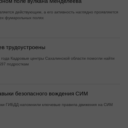
рном поле вулкана Менделеева
вляется действующим, а его активность наглядно проявляется
ех фумарольных полях
ев трудоустроены
 года Кадровые центры Сахалинской области помогли найти
697 подросткам
авыки безопасного вождения СИМ
ики ГИБДД напомнили ключевые правила движения на СИМ