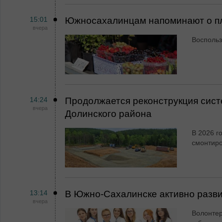
15:01
Южносахалинцам напоминают о пл
вчера
Воспольз
14:24
Продолжается реконструкция сист
вчера
Долинского района
В 2026 г
смонтир
13:14
В Южно-Сахалинске активно разви
вчера
Волонтер