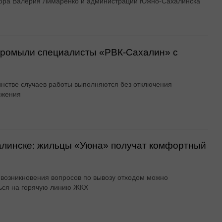
ора Валерия Лимаренко и администрации Южно-Сахалинска
 промыли специалисты «РВК‑Сахалин» с
нстве случаев работы выполняются без отключения
бжения
алинске: жильцы «Уюна» получат комфортный
 возникновения вопросов по вывозу отходом можно
ься на горячую линию ЖКХ